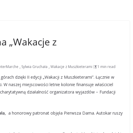
na „Wakacje z
InterMarche
,
Sylwia Gruchała
,
Wakacje z Muszkieterami
1 min read
górach dzięki II edycji „Wakacji z Muszkieterami”. Łącznie w
ki. W naszej miejscowości letnie kolonie finansuje właściciel
charytatywną działalność organizatora wyjazdów − Fundacji
ała
, a honorowy patronat objęła Pierwsza Dama. Autokar ruszy