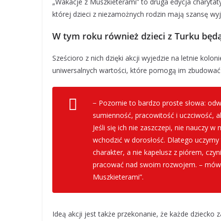
„Wakacje z Muszkieterami” to druga edycja charytat
której dzieci z niezamożnych rodzin mają szansę wyj
W tym roku również dzieci z Turku będ
Sześcioro z nich dzięki akcji wyjedzie na letnie kol
uniwersalnych wartości, które pomogą im zbudować 
− Pozornie to bardzo proste słowa: od
sumienność, pracowitość i uczciwość, al
Jeśli się ich nie zaszczepi, nie nauczy
wchodzić w dorosłość. Dlatego uczymy t
charakter, a nie kapelusz z piórem, czyn
pracować nad swoim rozwojem. – mów
Muszkieterami”.
Ideą akcji jest także przekonanie, że każde dziecko