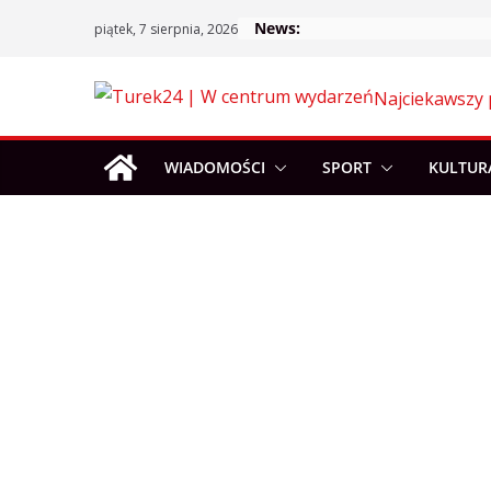
Skip
News:
piątek, 7 sierpnia, 2026
to
content
Najciekawszy 
WIADOMOŚCI
SPORT
KULTUR