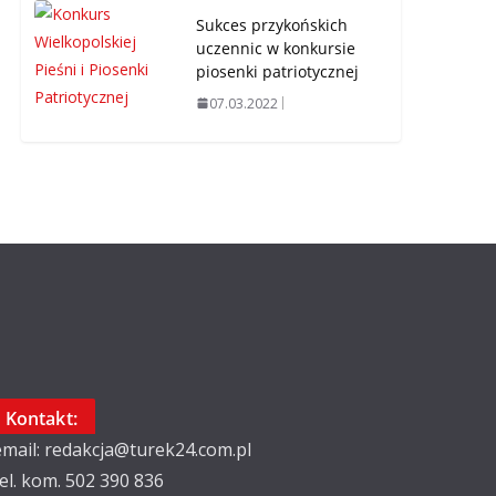
Sukces przykońskich
uczennic w konkursie
piosenki patriotycznej
07.03.2022
Kontakt:
email: redakcja@turek24.com.pl
tel. kom. 502 390 836