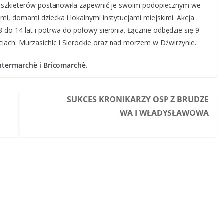
uszkieterów postanowiła zapewnić je swoim podopiecznym we
i, domami dziecka i lokalnymi instytucjami miejskimi. Akcja
8 do 14 lat i potrwa do połowy sierpnia. Łącznie odbędzie się 9
ach: Murzasichle i Sierockie oraz nad morzem w Dźwirzynie.
Intermarchè i Bricomarchè.
SUKCES KRONIKARZY OSP Z BRUDZE
WA I WŁADYSŁAWOWA