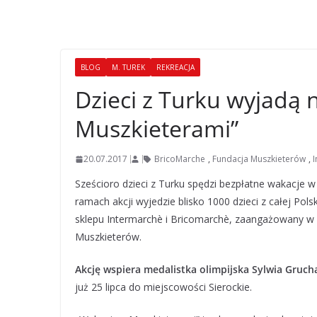
BLOG
M. TUREK
REKREACJA
Dzieci z Turku wyjadą 
Muszkieterami”
20.07.2017
BricoMarche
,
Fundacja Muszkieterów
,
Sześcioro dzieci z Turku spędzi bezpłatne wakacje w 
ramach akcji wyjedzie blisko 1000 dzieci z całej Pols
sklepu Intermarchè i Bricomarchè, zaangażowany w 
Muszkieterów.
Akcję wspiera medalistka olimpijska Sylwia Gruch
już 25 lipca do miejscowości Sierockie.