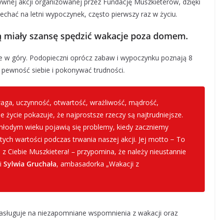
ywnej akcji organizowanej przez Fundację Muszkieterów, dzięki
echać na letni wypoczynek, często pierwszy raz w życiu.
ą miały szansę spędzić wakacje poza domem.
onie w góry. Podopieczni oprócz zabaw i wypoczynku poznają 8
pewność siebie i pokonywać trudności.
waga, uczynność, otwartość, wrażliwość, mądrość,
e życie pokazuje, że najprostsze rzeczy są najtrudniejsze.
 w młodym wieku pojawią się problemy, kiedy zaczniemy
ych wartości podczas trwania naszej akcji. Jej motto − To
i z Ciebie Muszkietera! – przypomina, że należy nieustannie
i
Sylwia Gruchała
, ambasadorka „Wakacji z
 zasługuje na niezapomniane wspomnienia z wakacji oraz