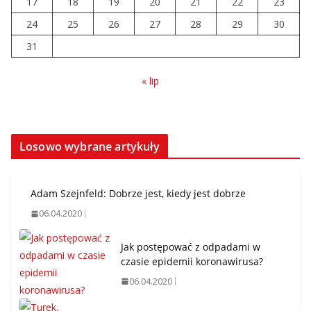
17
18
19
20
21
22
23
24
25
26
27
28
29
30
31
« lip
Losowo wybrane artykuły
Adam Szejnfeld: Dobrze jest, kiedy jest dobrze
06.04.2020
Jak postępować z odpadami w
czasie epidemii koronawirusa?
06.04.2020