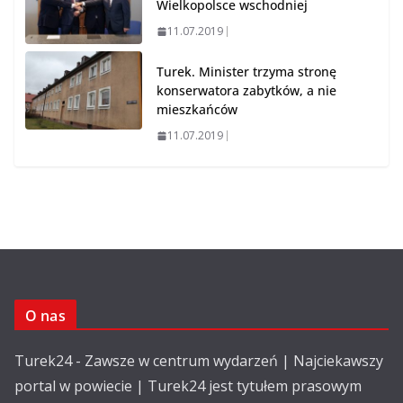
Wielkopolsce wschodniej
11.07.2019
Turek. Minister trzyma stronę
konserwatora zabytków, a nie
mieszkańców
11.07.2019
O nas
Turek24 - Zawsze w centrum wydarzeń | Najciekawszy
portal w powiecie | Turek24 jest tytułem prasowym