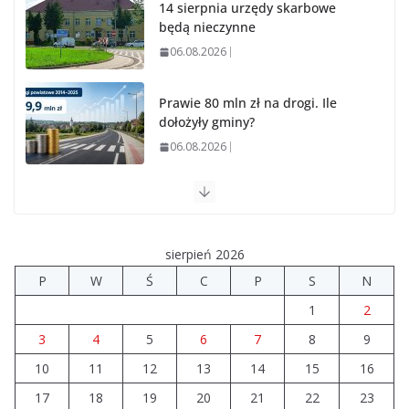
14 sierpnia urzędy skarbowe
będą nieczynne
06.08.2026
Prawie 80 mln zł na drogi. Ile
dołożyły gminy?
06.08.2026
Szkoła we Władysławowie
przechodzi modernizację
06.08.2026
sierpień 2026
P
W
Ś
C
P
S
N
Prawie 20 tys. zł dla dyrektora
1
2
szpitala. Podwyżka mimo
finansowych problemów
3
4
5
6
7
8
9
04.08.2026
10
11
12
13
14
15
16
17
18
19
20
21
22
23
Brylant dla Turku? 255. miejsce