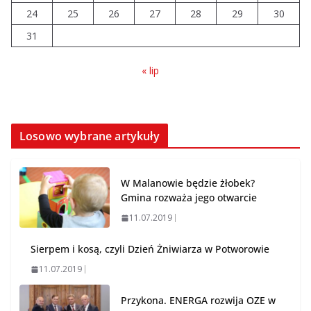
trudno uznać za sukces
24
25
26
27
28
29
30
07.08.2026
31
« lip
Losowo wybrane artykuły
W Malanowie będzie żłobek?
Gmina rozważa jego otwarcie
11.07.2019
Sierpem i kosą, czyli Dzień Żniwiarza w Potworowie
11.07.2019
Przykona. ENERGA rozwija OZE w