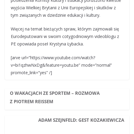
posiedzenia Komisji Kultury i Edukacji poruszono kwestie
wyjścia Wielkiej Brytanii z Unii Europejskiej i skutków z
tym związanych w dziedzinie edukacji i kultury.
Więcej na temat bieżących spraw, którym zajmowali się
Eurodeputowani w swoim cotygodniowym videoblogu z
PE opowiada poseł Krystyna Łybacka.
[arve url=”https://www.youtube.com/watch?
v=bi1qzhwNxDg&feature=youtu.be” mode=”normal”
promote_link=”yes” /]
O WAKACJACH ZE SPORTEM – ROZMOWA
Z PIOTREM REISSEM
ADAM SZEJNFELD: GEST KOZAKIEWICZA