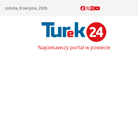
Skip
sobota, 8 sierpnia, 2026
to
content
Najciekawszy portal w powiecie