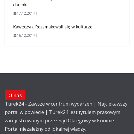
choinki
17.12.2017
Kawęczyn. Rozsmakowali się w kulturze
16.12.2017
O nas
Turek24 - Zawsze w centrum wydarzeń | Najciekawszy
portal w powiecie | Turek24 jest tytułem prasowym
zarejestrowanym przez Sąd Okręgowy w Koninie.
Portal niezależny od lokalnej władzy.