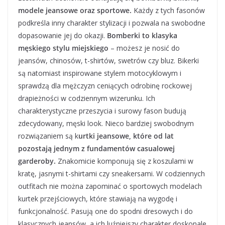
modele jeansowe oraz sportowe.
Każdy z tych fasonów
podkreśla inny charakter stylizacji i pozwala na swobodne
dopasowanie jej do okazji.
Bomberki to klasyka
męskiego stylu miejskiego
– możesz je nosić do
jeansów, chinosów, t-shirtów, swetrów czy bluz. Bikerki
są natomiast inspirowane stylem motocyklowym i
sprawdzą dla mężczyzn ceniących odrobinę rockowej
drapieżności w codziennym wizerunku. Ich
charakterystyczne przeszycia i surowy fason budują
zdecydowany, męski look. Nieco bardziej swobodnym
rozwiązaniem są k
urtki jeansowe, które od lat
pozostają jednym z fundamentów casualowej
garderoby.
Znakomicie komponują się z koszulami w
kratę, jasnymi t-shirtami czy sneakersami. W codziennych
outfitach nie można zapominać o sportowych modelach
kurtek przejściowych, które stawiają na wygodę i
funkcjonalność. Pasują one do spodni dresowych i do
klasycznych jeansów, a ich luźniejszy charakter doskonale