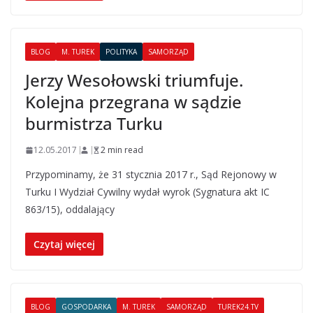
BLOG
M. TUREK
POLITYKA
SAMORZĄD
Jerzy Wesołowski triumfuje.
Kolejna przegrana w sądzie
burmistrza Turku
12.05.2017
2 min read
Przypominamy, że 31 stycznia 2017 r., Sąd Rejonowy w
Turku I Wydział Cywilny wydał wyrok (Sygnatura akt IC
863/15), oddalający
Czytaj więcej
BLOG
GOSPODARKA
M. TUREK
SAMORZĄD
TUREK24.TV