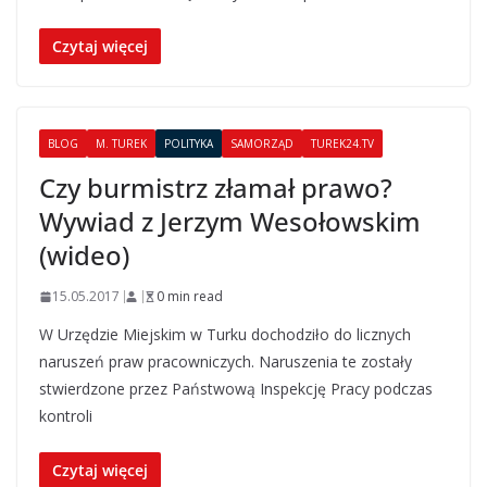
Czytaj więcej
BLOG
M. TUREK
POLITYKA
SAMORZĄD
TUREK24.TV
Czy burmistrz złamał prawo?
Wywiad z Jerzym Wesołowskim
(wideo)
15.05.2017
0 min read
W Urzędzie Miejskim w Turku dochodziło do licznych
naruszeń praw pracowniczych. Naruszenia te zostały
stwierdzone przez Państwową Inspekcję Pracy podczas
kontroli
Czytaj więcej