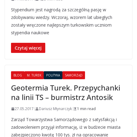
Stypendium jest nagrodą za szczególną pasję w
zdobywaniu wiedzy. Wczoraj, wzorem lat ubiegłych
zostały wręczone najlepszym turkowskim uczniom
stypendia naukowe
Czytaj więcej
BLOG
M. TUREK
POLITYKA
SAMORZĄD
Geotermia Turek. Przepychanki
na linii TS – burmistrz Antosik
27.05.2017
Dariusz Młynarczyk
1 min read
Zarząd Towarzystwa Samorządowego z satysfakcją i
zadowoleniem przyjął informację, iż w budżecie miasta
zabezpieczono kwotę 100 tys. zł na opracowanie