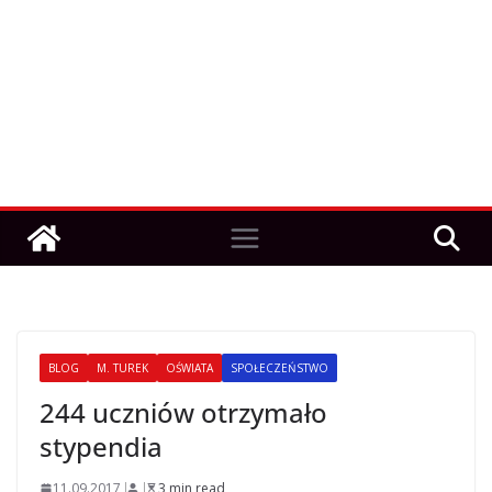
BLOG
M. TUREK
OŚWIATA
SPOŁECZEŃSTWO
244 uczniów otrzymało
stypendia
11.09.2017
3 min read