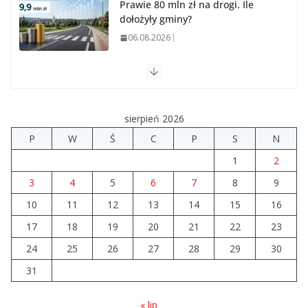
Prawie 80 mln zł na drogi. Ile
dołożyły gminy?
06.08.2026
Szkoła we Władysławowie
przechodzi modernizację
06.08.2026
sierpień 2026
P
W
Ś
C
P
S
N
Prawie 20 tys. zł dla dyrektora
1
2
szpitala. Podwyżka mimo
finansowych problemów
3
4
5
6
7
8
9
04.08.2026
10
11
12
13
14
15
16
17
18
19
20
21
22
23
Brylant dla Turku? 255. miejsce
trudno uznać za sukces
24
25
26
27
28
29
30
07.08.2026
31
« lip