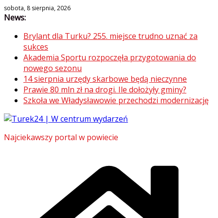
Skip
sobota, 8 sierpnia, 2026
News:
to
content
Brylant dla Turku? 255. miejsce trudno uznać za
sukces
Akademia Sportu rozpoczęła przygotowania do
nowego sezonu
14 sierpnia urzędy skarbowe będą nieczynne
Prawie 80 mln zł na drogi. Ile dołożyły gminy?
Szkoła we Władysławowie przechodzi modernizację
Najciekawszy portal w powiecie