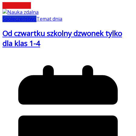
Czytaj więcej
Społeczeństwo
Temat dnia
Od czwartku szkolny dzwonek tylko
dla klas 1-4