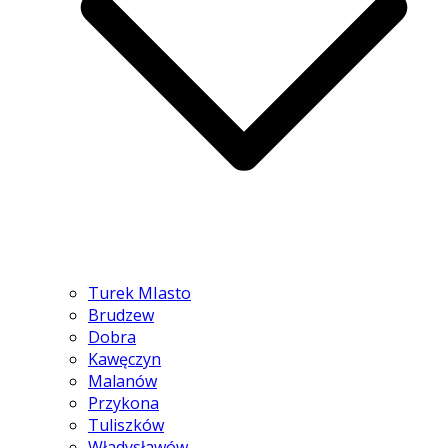
Turek MIasto
Brudzew
Dobra
Kawęczyn
Malanów
Przykona
Tuliszków
Władysławów