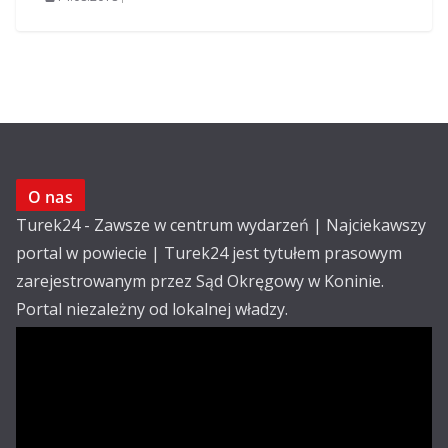
O nas
Turek24 - Zawsze w centrum wydarzeń | Najciekawszy
portal w powiecie | Turek24 jest tytułem prasowym
zarejestrowanym przez Sąd Okręgowy w Koninie.
Portal niezależny od lokalnej władzy.
Kontakt:
email: redakcja@turek24.com.pl
tel. kom. 502 390 836
Reklama
Redakcja
Regulamin