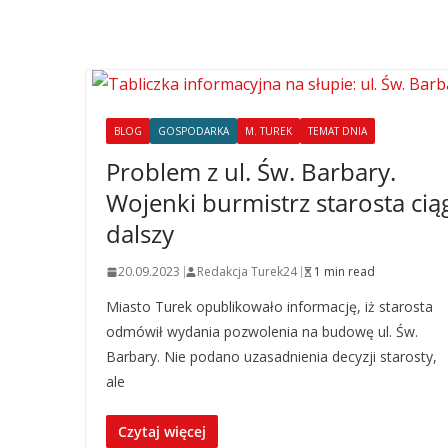
BLOG
GOSPODARKA
M. TUREK
TEMAT DNIA
Problem z ul. Św. Barbary.
Wojenki burmistrz starosta cią
dalszy
20.09.2023
Redakcja Turek24
1 min read
Miasto Turek opublikowało informację, iż starosta
odmówił wydania pozwolenia na budowę ul. Św.
Barbary. Nie podano uzasadnienia decyzji starosty,
ale
Czytaj więcej