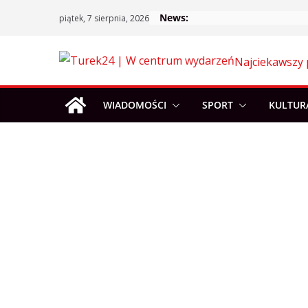
Skip
News:
piątek, 7 sierpnia, 2026
to
content
Najciekawszy 
WIADOMOŚCI
SPORT
KULTUR