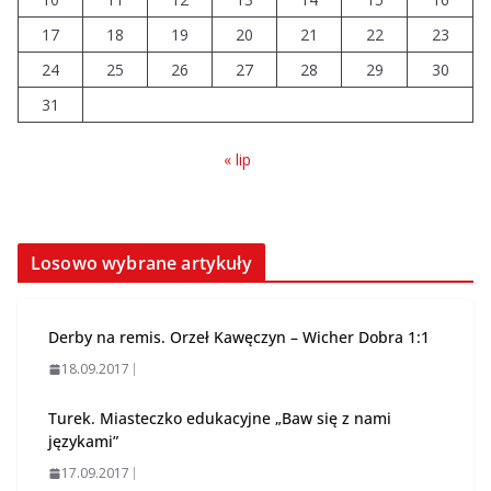
17
18
19
20
21
22
23
Szkoła we Władysławowie
przechodzi modernizację
24
25
26
27
28
29
30
06.08.2026
31
« lip
Losowo wybrane artykuły
Derby na remis. Orzeł Kawęczyn – Wicher Dobra 1:1
18.09.2017
Turek. Miasteczko edukacyjne „Baw się z nami
językami”
17.09.2017