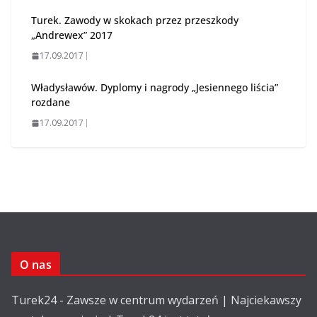
Turek. Zawody w skokach przez przeszkody
„Andrewex” 2017
17.09.2017
Władysławów. Dyplomy i nagrody „Jesiennego liścia”
rozdane
17.09.2017
O nas
Turek24 - Zawsze w centrum wydarzeń | Najciekawszy