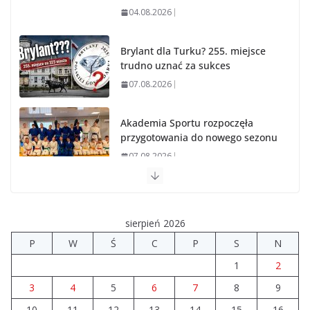
04.08.2026
Brylant dla Turku? 255. miejsce
trudno uznać za sukces
07.08.2026
Akademia Sportu rozpoczęła
przygotowania do nowego sezonu
07.08.2026
14 sierpnia urzędy skarbowe
będą nieczynne
sierpień 2026
06.08.2026
P
W
Ś
C
P
S
N
1
2
Prawie 80 mln zł na drogi. Ile
dołożyły gminy?
3
4
5
6
7
8
9
06.08.2026
10
11
12
13
14
15
16