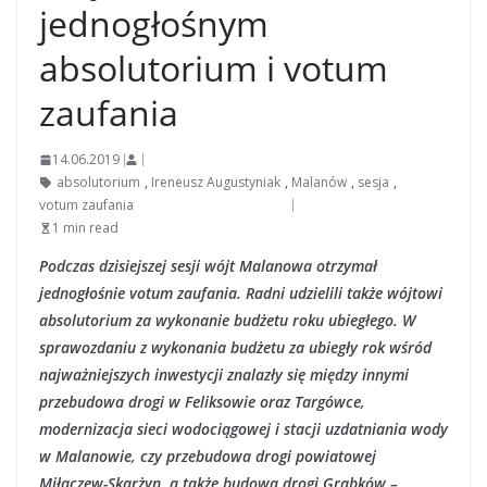
jednogłośnym
absolutorium i votum
zaufania
14.06.2019
absolutorium
,
Ireneusz Augustyniak
,
Malanów
,
sesja
,
votum zaufania
1 min read
Podczas dzisiejszej sesji wójt Malanowa otrzymał
jednogłośnie votum zaufania. Radni udzielili także wójtowi
absolutorium za wykonanie budżetu roku ubiegłego. W
sprawozdaniu z wykonania budżetu za ubiegły rok wśród
najważniejszych inwestycji znalazły się między innymi
przebudowa drogi w Feliksowie oraz Targówce,
modernizacja sieci wodociągowej i stacji uzdatniania wody
w Malanowie, czy przebudowa drogi powiatowej
Miłaczew-Skarżyn, a także budowa drogi Grąbków –