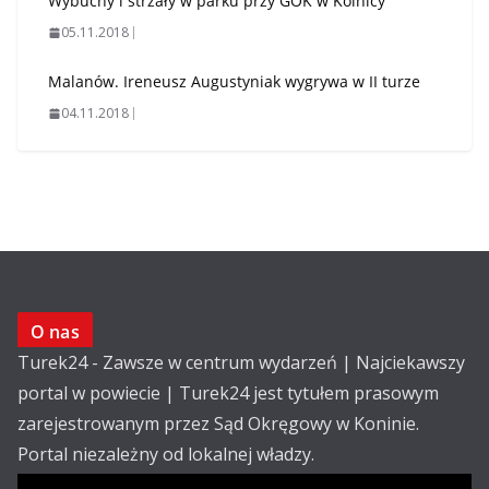
Wybuchy i strzały w parku przy GOK w Kolnicy
05.11.2018
Malanów. Ireneusz Augustyniak wygrywa w II turze
04.11.2018
O nas
Turek24 - Zawsze w centrum wydarzeń | Najciekawszy
portal w powiecie | Turek24 jest tytułem prasowym
zarejestrowanym przez Sąd Okręgowy w Koninie.
Portal niezależny od lokalnej władzy.