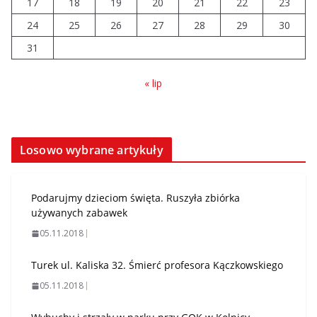
17
18
19
20
21
22
23
24
25
26
27
28
29
30
31
« lip
Losowo wybrane artykuły
Podarujmy dzieciom święta. Ruszyła zbiórka
używanych zabawek
05.11.2018
Turek ul. Kaliska 32. Śmierć profesora Kączkowskiego
05.11.2018