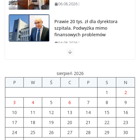
06.08.2026
Prawie 20 tys. zł dla dyrektora
szpitala. Podwyżka mimo
finansowych problemów
04.08.2026
Upały groźne dla zwierząt. Weterynaria apeluje
04.08.2026
sierpień 2026
P
W
Ś
C
P
S
N
Wiata Wielkopolska. Dotacje nawet do 300 tys. zł
1
2
04.08.2026
3
4
5
6
7
8
9
10
11
12
14 sierpnia urzędy skarbowe
13
14
15
16
będą nieczynne
17
18
19
20
21
22
23
06.08.2026
24
25
26
27
28
29
30