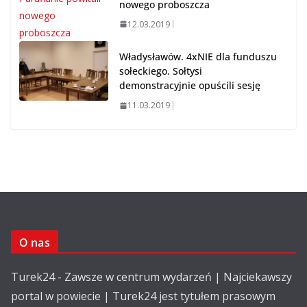
nowego proboszcza
12.03.2019
Władysławów. 4xNIE dla funduszu
sołeckiego. Sołtysi
demonstracyjnie opuścili sesję
11.03.2019
O nas
Turek24 - Zawsze w centrum wydarzeń | Najciekawszy
portal w powiecie | Turek24 jest tytułem prasowym