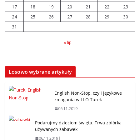
Prawie 20 tys. zł dla dyrektora
17
18
19
20
21
22
23
szpitala. Podwyżka mimo
24
25
26
finansowych problemów
27
28
29
30
04.08.2026
31
« lip
Losowo wybrane artykuły
English Non-Stop, czyli językowe
zmagania w I LO Turek
06.11.2019
Podarujmy dzieciom święta. Trwa zbiórka
używanych zabawek
06.11.2019