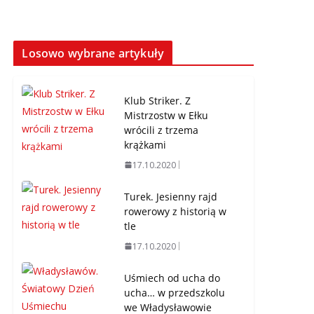
Losowo wybrane artykuły
Klub Striker. Z
Mistrzostw w Ełku
wrócili z trzema
krążkami
17.10.2020
Turek. Jesienny rajd
rowerowy z historią w
tle
17.10.2020
Uśmiech od ucha do
ucha… w przedszkolu
we Władysławowie