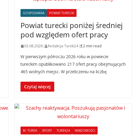
GOSPODARKA
POWIAT TURECKI
Powiat turecki poniżej średniej
pod względem ofert pracy
03.08.2026
Redakcja Turek24
2 min read
W pierwszym półroczu 2026 roku w powiecie
tureckim opublikowano 217 ofert pracy obejmujących
465 wolnych miejsc. W przeliczeniu na liczbę
Czytaj więcej
M. TUREK
SPORT
TUREK24
WIADOMOŚCI