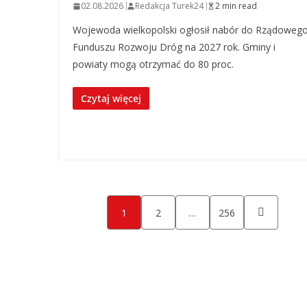
02.08.2026
Redakcja Turek24
2 min read
Wojewoda wielkopolski ogłosił nabór do Rządoweg
Funduszu Rozwoju Dróg na 2027 rok. Gminy i
powiaty mogą otrzymać do 80 proc.
Czytaj więcej
Stronicowanie
1
2
…
256
wpisów