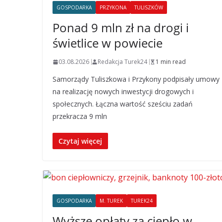
GOSPODARKA
PRZYKONA
TULISZKÓW
Ponad 9 mln zł na drogi i
świetlice w powiecie
03.08.2026
Redakcja Turek24
1 min read
Samorządy Tuliszkowa i Przykony podpisały umowy
na realizację nowych inwestycji drogowych i
społecznych. Łączna wartość sześciu zadań
przekracza 9 mln
Czytaj więcej
GOSPODARKA
M. TUREK
TUREK24
Wyższe opłaty za ciepło w