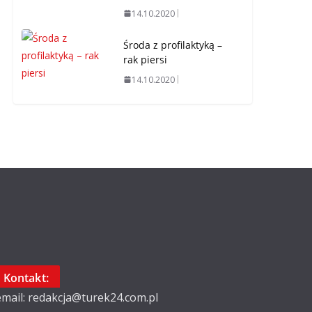
14.10.2020
Środa z profilaktyką –
rak piersi
14.10.2020
Kontakt:
email: redakcja@turek24.com.pl