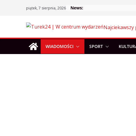
Skip
News:
piątek, 7 sierpnia, 2026
to
content
Najciekawszy 
WIADOMOŚCI
SPORT
KULTUR