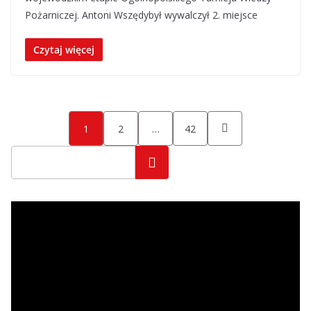
Pożarniczej. Antoni Wszędybył wywalczył 2. miejsce
Czytaj więcej
Stronicowanie
1
2
…
42
wpisów
Szukaj