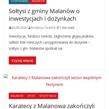
GOSPODARKA
MALANÓW
Sołtysi z gminy Malanów o
inwestycjach i dożynkach
26.06.2026
Redakcja Turek24
1 min read
Inwestycje, fundusz sołecki, zagrożenie grypą ptaków,
odbiór folii rolniczych i przygotowania do dożynek –
sołtysi z gm. Malanów spotkali się
Czytaj więcej
MALANÓW
SPORT
SPORTY WALKI
Karatecy z Malanowa zakończyli