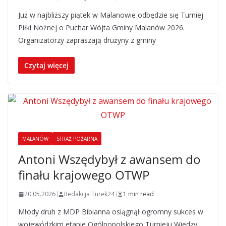
Już w najbliższy piątek w Malanowie odbędzie się Turniej
Piłki Nożnej o Puchar Wójta Gminy Malanów 2026.
Organizatorzy zapraszają drużyny z gminy
Czytaj więcej
MALANÓW
STRAŻ POŻARNA
Antoni Wszędybył z awansem do
finału krajowego OTWP
20.05.2026
Redakcja Turek24
1 min read
Młody druh z MDP Bibianna osiągnął ogromny sukces w
wojewódzkim etapie Ogólnopolskiego Turnieju Wiedzy