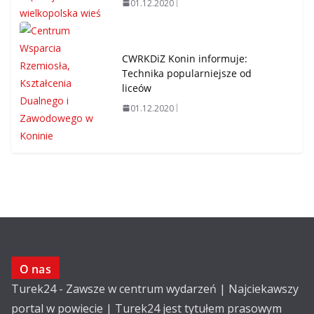
01.12.2020
CWRKDiZ Konin informuje:
Technika popularniejsze od
liceów
01.12.2020
O nas
Turek24 - Zawsze w centrum wydarzeń | Najciekawszy
portal w powiecie | Turek24 jest tytułem prasowym