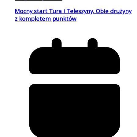
Mocny start Tura i Teleszyny. Obie drużyny
z kompletem punktów