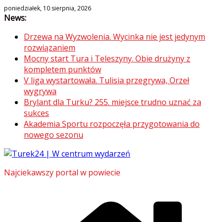
Skip
poniedziałek, 10 sierpnia, 2026
News:
to
content
Drzewa na Wyzwolenia. Wycinka nie jest jedynym
rozwiązaniem
Mocny start Tura i Teleszyny. Obie drużyny z
kompletem punktów
V liga wystartowała. Tulisia przegrywa, Orzeł
wygrywa
Brylant dla Turku? 255. miejsce trudno uznać za
sukces
Akademia Sportu rozpoczęła przygotowania do
nowego sezonu
Najciekawszy portal w powiecie