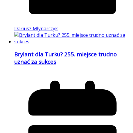
Dariusz Młynarczyk
Brylant dla Turku? 255. miejsce trudno
uznać za sukces