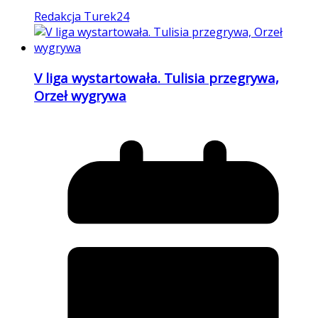
Redakcja Turek24
V liga wystartowała. Tulisia przegrywa,
Orzeł wygrywa