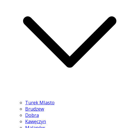
Turek MIasto
Brudzew
Dobra
Kawęczyn
Malanów