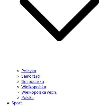
Polityka
Samorząd
Gospodarka
Wielkopolska
Wielkopolska wsch.
Polska
Sport