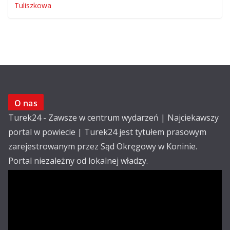
O nas
Turek24 - Zawsze w centrum wydarzeń | Najciekawszy
portal w powiecie | Turek24 jest tytułem prasowym
zarejestrowanym przez Sąd Okręgowy w Koninie.
Portal niezależny od lokalnej władzy.
Kontakt:
email: redakcja@turek24.com.pl
tel. kom. 502 390 836
Reklama
Redakcja
Regulamin