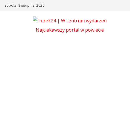
Skip
sobota, 8 sierpnia, 2026
to
content
Najciekawszy portal w powiecie