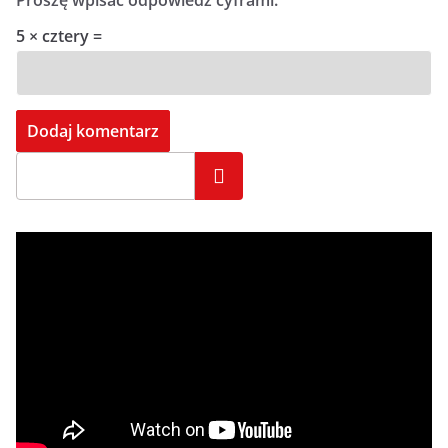
Proszę wpisać odpowiedź cyframi:
5 × cztery =
Szukaj