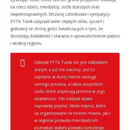
na rzecz dzieci, młodzieży, osób starszych oraz
niepełnosprawnych. Wczoraj członkowie i sympatycy
PTTK Turek usłyszeli wiele ciepłych słów, życzeń i
gratulacji ze strony gości świadczących o tym, że
doceniają działalność i starania o upowszechnienie piękna
i atrakcji regionu.
Oddział PTTK Turek nie jest oddziałem
starym a już ma sukcesy. Jest to
zapewne w dużej mierze zasługa
samego prezesa, a także wszystkich
osób, które wspierają prezesa w jego
działalności. Ten oddział działa
naprawdę prężnie. Wiele imprez, które
są organizowane na terenie miasta, jak i
w regionie pozwala mieszkańcom
poznawać walory powiatu tureckiego –