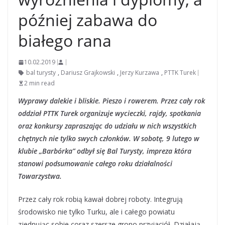
później zabawa do
białego rana
10.02.2019
bal turysty
,
Dariusz Grajkowski
,
Jerzy Kurzawa
,
PTTK Turek
2 min read
Wyprawy dalekie i bliskie. Pieszo i rowerem. Przez cały rok
oddział PTTK Turek organizuje wycieczki, rajdy, spotkania
oraz konkursy zapraszając do udziału w nich wszystkich
chętnych nie tylko swych członków. W sobotę, 9 lutego w
klubie „Barbórka” odbył się Bal Turysty, impreza która
stanowi podsumowanie całego roku działalności
Towarzystwa.
Przez cały rok robią kawał dobrej roboty. Integrują
środowisko nie tylko Turku, ale i całego powiatu
zjednując sobie coraz szersze grono przyjaciół. Działają