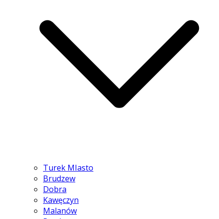
Turek MIasto
Brudzew
Dobra
Kawęczyn
Malanów