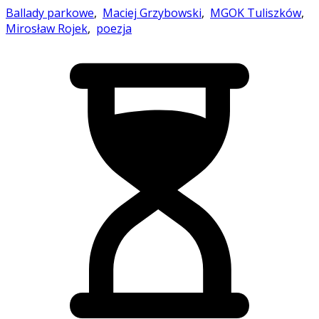
Ballady parkowe
,
Maciej Grzybowski
,
MGOK Tuliszków
,
Mirosław Rojek
,
poezja