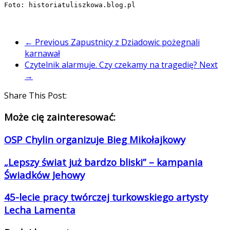
Foto: historiatuliszkowa.blog.pl
← Previous
Zapustnicy z Dziadowic pożegnali
karnawał
Czytelnik alarmuje. Czy czekamy na tragedię?
Next
→
Share This Post:
Może cię zainteresować:
OSP Chylin organizuje Bieg Mikołajkowy
„Lepszy świat już bardzo bliski” – kampania
Świadków Jehowy
45-lecie pracy twórczej turkowskiego artysty
Lecha Lamenta