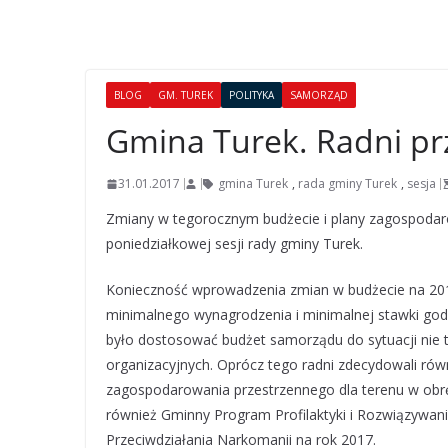
BLOG
GM. TUREK
POLITYKA
SAMORZĄD
Gmina Turek. Radni pr
31.01.2017
gmina Turek
,
rada gminy Turek
,
sesja
Zmiany w tegorocznym budżecie i plany zagospodaro
poniedziałkowej sesji rady gminy Turek.
Konieczność wprowadzenia zmian w budżecie na 201
minimalnego wynagrodzenia i minimalnej stawki godz
było dostosować budżet samorządu do sytuacji nie 
organizacyjnych. Oprócz tego radni zdecydowali rów
zagospodarowania przestrzennego dla terenu w obrę
również Gminny Program Profilaktyki i Rozwiązyw
Przeciwdziałania Narkomanii na rok 2017.