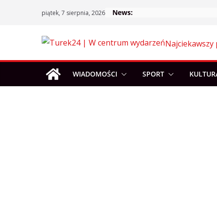
Skip
News:
piątek, 7 sierpnia, 2026
to
content
Najciekawszy 
WIADOMOŚCI
SPORT
KULTUR