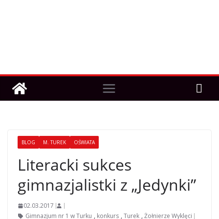
BLOG
M. TUREK
OŚWIATA
Literacki sukces
gimnazjalistki z „Jedynki”
02.03.2017
Gimnazjum nr 1 w Turku
,
konkurs
,
Turek
,
Żołnierze Wyklęci