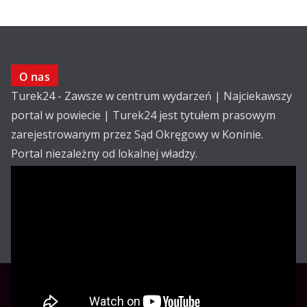
O nas
Turek24 - Zawsze w centrum wydarzeń | Najciekawszy
portal w powiecie | Turek24 jest tytułem prasowym
zarejestrowanym przez Sąd Okręgowy w Koninie.
Portal niezależny od lokalnej władzy.
Kontakt:
email: redakcja@turek24.com.pl
tel. kom. 502 390 836
Reklama
Redakcja
Regulamin
Copyright © Turek24.com.pl Wdrożenie :
Rabnet.pl