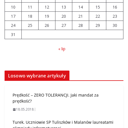
10
11
12
13
14
15
16
17
18
19
20
21
22
23
24
25
26
27
28
29
30
31
« lip
Losowo wybrane artykuły
Prędkość – ZERO TOLERANCJI. Jaki mandat za
prędkość?
18.05.2018
Turek. Uczniowie SP Tuliszków i Malanów laureatami