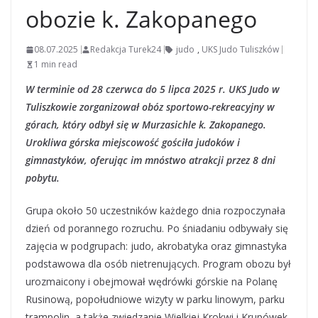
obozie k. Zakopanego
08.07.2025
Redakcja Turek24
judo
,
UKS Judo Tuliszków
1 min read
W terminie od 28 czerwca do 5 lipca 2025 r. UKS Judo w
Tuliszkowie zorganizował obóz sportowo-rekreacyjny w
górach, który odbył się w Murzasichle k. Zakopanego.
Urokliwa górska miejscowość gościła judoków i
gimnastyków, oferując im mnóstwo atrakcji przez 8 dni
pobytu.
Grupa około 50 uczestników każdego dnia rozpoczynała
dzień od porannego rozruchu. Po śniadaniu odbywały się
zajęcia w podgrupach: judo, akrobatyka oraz gimnastyka
podstawowa dla osób nietrenujących. Program obozu był
urozmaicony i obejmował wędrówki górskie na Polanę
Rusinową, popołudniowe wizyty w parku linowym, parku
trampolin, a także zwiedzanie Wielkiej Krokwi i Krupówek.