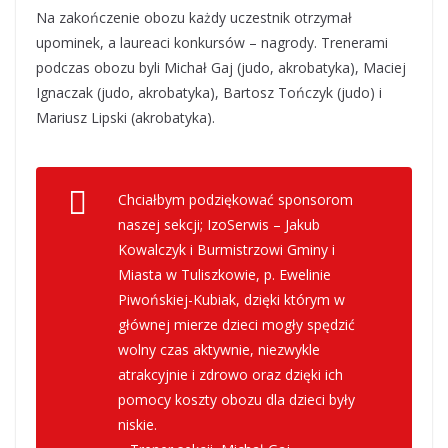
Na zakończenie obozu każdy uczestnik otrzymał
upominek, a laureaci konkursów – nagrody. Trenerami
podczas obozu byli Michał Gaj (judo, akrobatyka), Maciej
Ignaczak (judo, akrobatyka), Bartosz Tończyk (judo) i
Mariusz Lipski (akrobatyka).
Chciałbym podziękować sponsorom
naszej sekcji; IzoSerwis – Jakub
Kowalczyk i Burmistrzowi Gminy i
Miasta w Tuliszkowie, p. Ewelinie
Piwońskiej-Kubiak, dzięki którym w
głównej mierze dzieci mogły spędzić
wolny czas aktywnie, niezwykle
atrakcyjnie i zdrowo oraz dzięki ich
pomocy koszty obozu dla dzieci były
niskie.