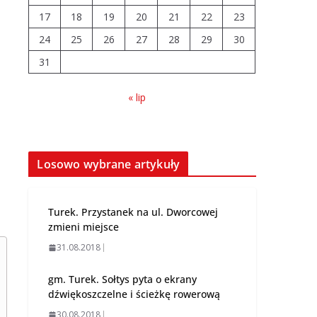
04.08.2026
17
18
19
20
21
22
23
24
25
26
27
28
29
30
Wiata Wielkopolska.
31
Dotacje nawet do
300 tys. zł
« lip
04.08.2026
14 sierpnia urzędy
skarbowe będą
Losowo wybrane artykuły
nieczynne
06.08.2026
Turek. Przystanek na ul. Dworcowej
zmieni miejsce
31.08.2018
gm. Turek. Sołtys pyta o ekrany
dźwiękoszczelne i ścieżkę rowerową
30.08.2018