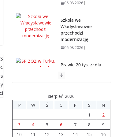
06.08.2026
Szkoła we
Władysławowie
przechodzi
modernizację
06.08.2026
Prawie 20 tys. zł dla
dyrektora szpitala.
Podwyżka mimo
finansowych
problemów
sierpień 2026
04.08.2026
P
W
Ś
C
P
S
N
1
2
Upały groźne dla
zwierząt.
3
4
5
6
7
8
9
Weterynaria
10
11
12
13
14
15
16
apeluje