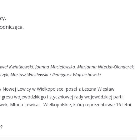
cy,
odnicząca,
Paweł Kwiatkowski, Joanna Maciejewska, Marianna Nitecka-Olenderek,
arczyk, Mariusz Wasilewski i Remigiusz Wojciechowski
 Nowej Lewicy w Wielkopolsce, poseł z Leszna Wiesław
ngresu wojewódzkiego i styczniowej rady wojewódzkiej partii.
wek, Młoda Lewica – Wielkopolskie, którą reprezentował 16-letni
y?