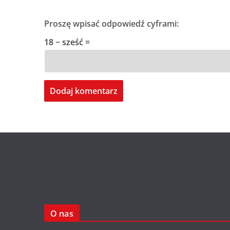
Proszę wpisać odpowiedź cyframi:
18 − sześć =
O nas