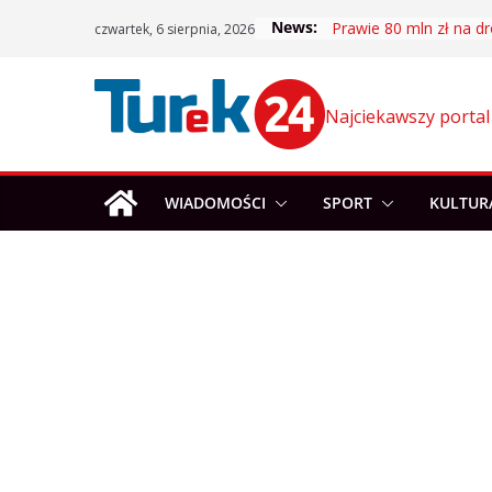
Skip
News:
Prawie 80 mln zł na dr
czwartek, 6 sierpnia, 2026
to
content
Najciekawszy portal
WIADOMOŚCI
SPORT
KULTUR