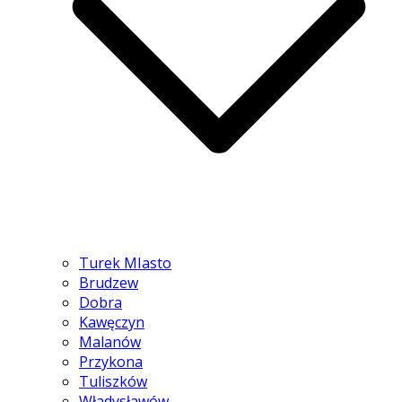
Turek MIasto
Brudzew
Dobra
Kawęczyn
Malanów
Przykona
Tuliszków
Władysławów