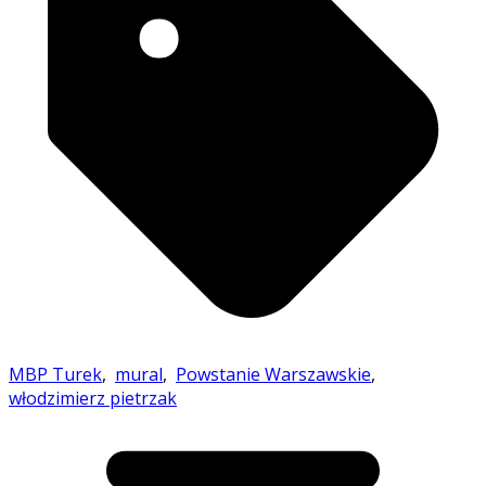
MBP Turek
,
mural
,
Powstanie Warszawskie
,
włodzimierz pietrzak