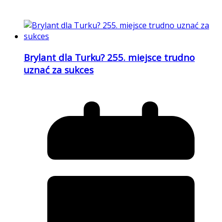
Brylant dla Turku? 255. miejsce trudno
uznać za sukces