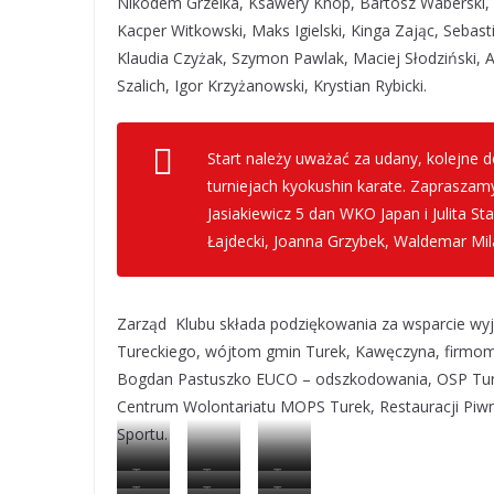
Nikodem Grzelka, Ksawery Knop, Bartosz Waberski, M
Kacper Witkowski, Maks Igielski, Kinga Zając, Seba
Klaudia Czyżak, Szymon Pawlak, Maciej Słodziński, 
Szalich, Igor Krzyżanowski, Krystian Rybicki.
Start należy uważać za udany, kolejne
turniejach kyokushin karate. Zapraszam
Jasiakiewicz 5 dan WKO Japan i Julita St
Łajdecki, Joanna Grzybek, Waldemar Mil
Zarząd Klubu składa podziękowania za wsparcie wyj
Tureckiego, wójtom gmin Turek, Kawęczyna, firmo
Bogdan Pastuszko EUCO – odszkodowania, OSP Turek
Centrum Wolontariatu MOPS Turek, Restauracji Piwn
Sportu.
Tur
Tur
Tur
Tur
Tur
Tur