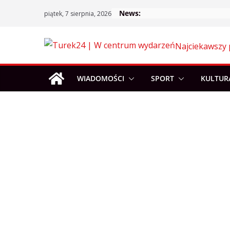
Skip
News:
piątek, 7 sierpnia, 2026
to
content
Najciekawszy 
WIADOMOŚCI
SPORT
KULTUR