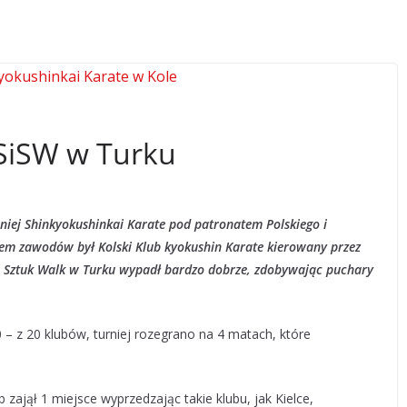
KSiSW w Turku
rniej Shinkyokushinkai Karate pod patronatem Polskiego i
em zawodów był Kolski Klub kyokushin Karate kierowany przez
w i Sztuk Walk w Turku wypadł bardzo dobrze, zdobywając puchary
– z 20 klubów, turniej rozegrano na 4 matach, które
b zajął 1 miejsce wyprzedzając takie klubu, jak Kielce,