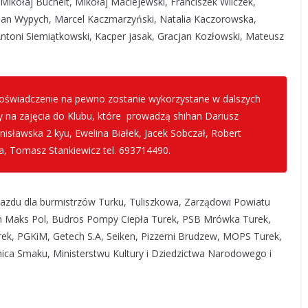
ikołaj Buchelt, Mikołaj Maciejewski, Franciszek Wilczek,
stian Wypych, Marcel Kaczmarzyński, Natalia Kaczorowska,
Antoni Siemiątkowski, Kacper jasak, Gracjan Kozłowski, Mateusz
 doświadczenie na pewno zostanie wykorzystane w dalszych
y na zajęcia do Klubu, które prowadzą shihan Dariusz
anisławska 2 kyu, Ewelina Białek, Jacek Sobczał, Robert
a, Tomasz Stankiewicz tel. 693714490.
azdu dla burmistrzów Turku, Tuliszkowa, Zarządowi Powiatu
m Maks Pol, Budros Pompy Ciepła Turek, PSB Mrówka Turek,
, PGKiM, Getech S.A, Seiken, Pizzerni Brudzew, MOPS Turek,
ica Smaku, Ministerstwu Kultury i Dziedzictwa Narodowego i