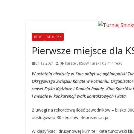
BLOG
M. TUREK
Pierwsze miejsce dla 
04.12.2021
karate
,
KSiSW Turek
3 min read
W ostatnią niedzielę w Kole odbył się ogólnopolski Tu
Okręgowego Związku Karate w Poznaniu. Organizator
sensei Eryka Kędziorę i Daniela Pakułę. Klub Sportó
i medale w konkurencji walk kontaktowych i kata.
Z uwagi na rekordową ilość zawodników – blisko 300 
obsługiwało 30 sędziów. Reprezentacja
W klasyfikacji drużynowej kumite i kata turkowski klu