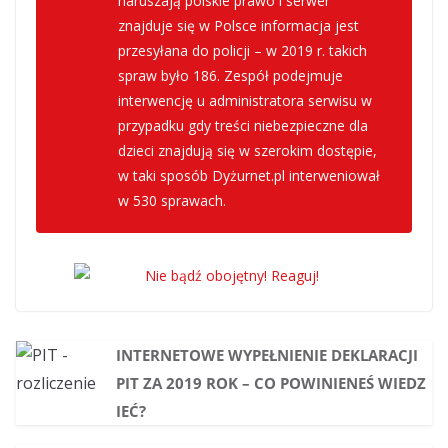
naruszają polskie prawo i serwer
znajduje się w Polsce informacja jest
przesyłana do policji – w 2019 r. takich
spraw było 186. Zespół podejmuje
interwencję u administratora serwisu w
przypadku gdy treści niebezpieczne dla
dzieci znajdują się w szerokim dostępie,
w taki sposób Dyżurnet.pl interweniował
w 530 sprawach.
INTERNETOWE WYPEŁNIENIE DEKLARACJI
PIT ZA 2019 ROK – CO POWINIENEŚ WIEDZ
IEĆ?