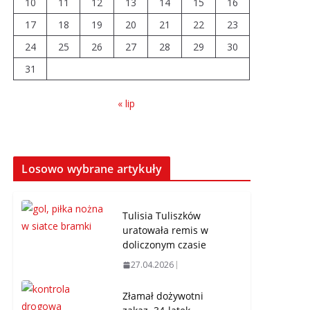
10
11
12
13
14
15
16
04.08.2026
17
18
19
20
21
22
23
24
25
26
Wiata Wielkopolska.
27
28
29
30
Dotacje nawet do 300
31
tys. zł
04.08.2026
« lip
14 sierpnia urzędy
skarbowe będą
nieczynne
Losowo wybrane artykuły
06.08.2026
Tulisia Tuliszków
uratowała remis w
doliczonym czasie
27.04.2026
Złamał dożywotni