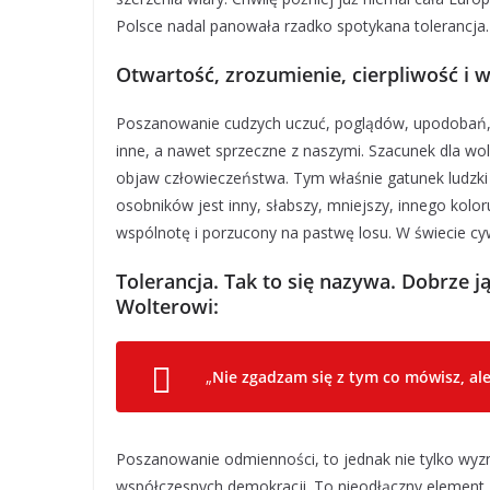
Polsce nadal panowała rzadko spotykana tolerancj
Otwartość, zrozumienie, cierpliwość i 
Poszanowanie cudzych uczuć, poglądów, upodobań, w
inne, a nawet sprzeczne z naszymi. Szacunek dla woln
objaw człowieczeństwa. Tym właśnie gatunek ludzki 
osobników jest inny, słabszy, mniejszy, innego kolo
wspólnotę i porzucony na pastwę losu. W świecie cyw
Tolerancja. Tak to się nazywa. Dobrze j
Wolterowi:
„
Nie zgadzam się z tym co mówisz, al
Poszanowanie odmienności, to jednak nie tylko wyzn
współczesnych demokracji. To nieodłączny element