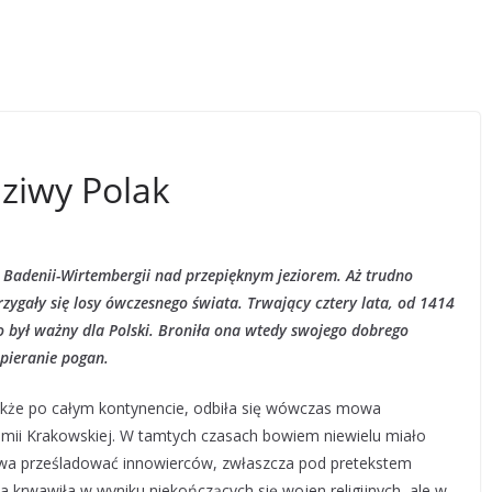
ziwy Polak
j Badenii-Wirtembergii nad przepięknym jeziorem. Aż trudno
strzygały się losy ówczesnego świata. Trwający cztery lata, od 1414
o był ważny dla Polski. Broniła ona wtedy swojego dobrego
pieranie pogan.
także po całym kontynencie, odbiła się wówczas mowa
mii Krakowskiej. W tamtych czasach bowiem niewielu miało
rawa prześladować innowierców, zwłaszcza pod pretekstem
pa krwawiła w wyniku niekończących się wojen religijnych, ale w