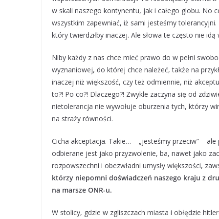
w skali naszego kontynentu, jak i całego globu. No c
wszystkim zapewniać, iż sami jesteśmy tolerancyjni. 
który twierdziłby inaczej. Ale słowa te często nie idą
Niby każdy z nas chce mieć prawo do w pełni swobod
wyznaniowej, do której chce należeć, także na przykła
inaczej niż większość, czy też odmiennie, niż akceptu
to?! Po co?! Dlaczego?! Zwykle zaczyna się od zdziwie
nietolerancja nie wywołuje oburzenia tych, którzy win
na straży równości.
Cicha akceptacja. Takie… – „jesteśmy przeciw” – ale
odbierane jest jako przyzwolenie, ba, nawet jako z
rozpowszechni i obezwładni umysły większości, zaw
którzy niepomni doświadczeń naszego kraju z dru
na marsze ONR-u.
W stolicy, gdzie w zgliszczach miasta i obłędzie hi