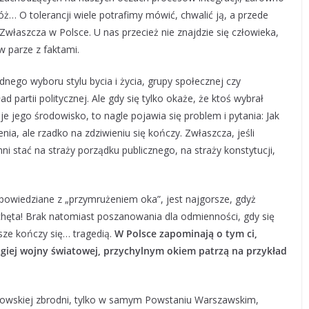
óż… O tolerancji wiele potrafimy mówić, chwalić ją, a przede
Zwłaszcza w Polsce. U nas przecież nie znajdzie się człowieka,
 w parze z faktami.
nego wyboru stylu bycia i życia, grupy społecznej czy
d partii politycznej. Ale gdy się tylko okaże, że ktoś wybrał
je jego środowisko, to nagle pojawia się problem i pytania: Jak
nia, ale rzadko na zdziwieniu się kończy. Zwłaszcza, jeśli
ni stać na straży porządku publicznego, na straży konstytucji,
 powiedziane z „przymrużeniem oka”, jest najgorsze, gdyż
achęta! Brak natomiast poszanowania dla odmienności, gdy się
sze kończy się… tragedią.
W Polsce zapominają o tym ci,
giej wojny światowej, przychylnym okiem patrzą na przykład
tlerowskiej zbrodni, tylko w samym Powstaniu Warszawskim,