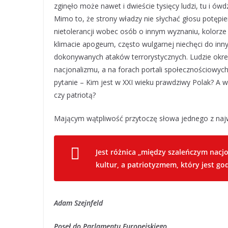
zginęło może nawet i dwieście tysięcy ludzi, tu i ów
Mimo to, że strony władzy nie słychać głosu potępi
nietolerancji wobec osób o innym wyznaniu, kolorze
klimacie apogeum, często wulgarnej niechęci do inn
dokonywanych ataków terrorystycznych. Ludzie okreś
nacjonalizmu, a na forach portali społecznościowych
pytanie – Kim jest w XXI wieku prawdziwy Polak? A w
czy patriotą?
Mającym wątpliwość przytoczę słowa jednego z najw
Jest różnica „między szaleńczym nac
kultur, a patriotyzmem, który jest go
Adam Szejnfeld
Poseł do Parlamentu Europejskiego