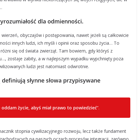
a…
wyrozumiałość dla odmienności.
ierzeń, obyczajów i postępowania, nawet jeżeli są całkowicie
ości innych ludzi, ich myśli i opinii oraz sposobu życia… To
różni się od świata zwierząt. Tam bowiem, gdy któryś z
ru…, zostaje zabity, a w najlepszym wypadku wypchnięty poza
ilizowanych ludzi jest natomiast odwrotnie.
ą definiują słynne słowa przypisywane
e oddam życie, abyś miał prawo to powiedzieć
”.
acznik stopnia cywilizacyjnego rozwoju, lecz także fundament
 zachodzących na naszych oczach procesów integracji, zarówno