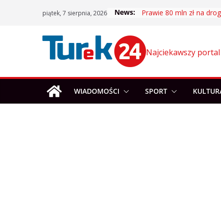
Skip
News:
Prawie 80 mln zł na drogi
piątek, 7 sierpnia, 2026
to
content
Najciekawszy portal
WIADOMOŚCI
SPORT
KULTUR