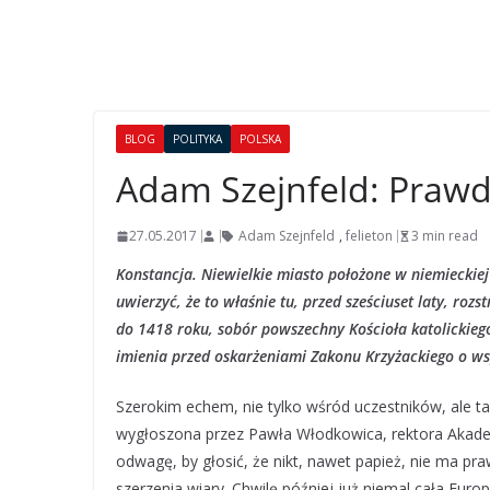
BLOG
POLITYKA
POLSKA
Adam Szejnfeld: Prawd
27.05.2017
Adam Szejnfeld
,
felieton
3 min read
Konstancja. Niewielkie miasto położone w niemieckie
uwierzyć, że to właśnie tu, przed sześciuset laty, roz
do 1418 roku, sobór powszechny Kościoła katolickieg
imienia przed oskarżeniami Zakonu Krzyżackiego o ws
Szerokim echem, nie tylko wśród uczestników, ale 
wygłoszona przez Pawła Włodkowica, rektora Akade
odwagę, by głosić, że nikt, nawet papież, nie ma p
szerzenia wiary. Chwilę później już niemal cała Euro