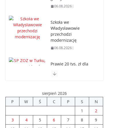
06.08.2026
Szkoła we
Władysławowie
przechodzi
modernizację
06.08.2026
Prawie 20 tys. zł dla
dyrektora szpitala.
Podwyżka mimo
finansowych
problemów
sierpień 2026
04.08.2026
P
W
Ś
C
P
S
N
1
2
Upały groźne dla
zwierząt. Weterynaria
3
4
5
6
7
8
9
apeluje