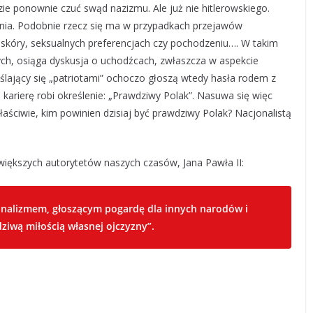
dzie ponownie czuć swąd nazizmu. Ale już nie hitlerowskiego.
enia. Podobnie rzecz się ma w przypadkach przejawów
 skóry, seksualnych preferencjach czy pochodzeniu…. W takim
ych, osiąga dyskusja o uchodźcach, zwłaszcza w aspekcie
lający się „patriotami” ochoczo głoszą wtedy hasła rodem z
 karierę robi określenie: „Prawdziwy Polak”. Nasuwa się więc
łaściwie, kim powinien dzisiaj być prawdziwy Polak? Nacjonalistą
iększych autorytetów naszych czasów, Jana Pawła II:
jonalizmem, głoszącym pogardę dla innych narodów i
dziwą miłością własnej ojczyzny”.