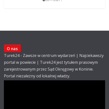
O nas
Turek24 - Zawsze w centrum wydarzeń | Najciekawszy
portal w powiecie | Turek24 jest tytułem prasowym
zarejestrowanym przez Sąd Okręgowy w Koninie.
Portal niezależny od lokalnej władzy.
Kontakt:
email: redakcja@turek24.com.pl
tel. kom. 502 390 836
Reklama
Redakcja
Regulamin