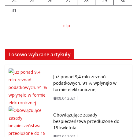
24
25
26
27
28
29
30
31
« lip
Losowo wybrane artykuły
Już ponad 9,4 mln zeznań
podatkowych. 91 % wpłynęło w
formie elektronicznej
08.04.2021
Obowiązujące zasady
bezpieczeństwa przedłużone do
18 kwietnia
07.04.2021