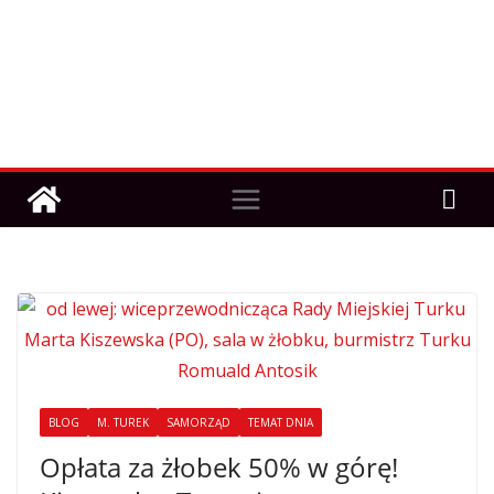
BLOG
M. TUREK
SAMORZĄD
TEMAT DNIA
Opłata za żłobek 50% w górę!