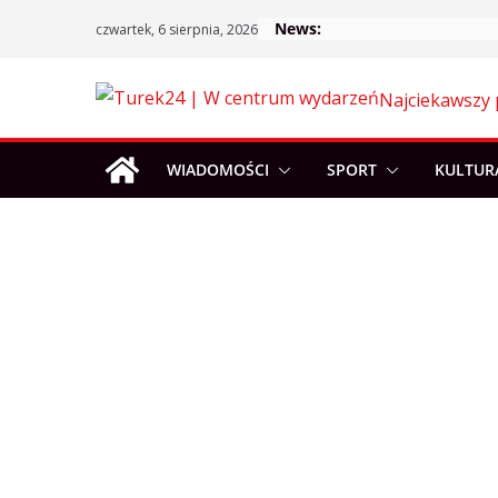
Skip
News:
czwartek, 6 sierpnia, 2026
to
content
Najciekawszy 
WIADOMOŚCI
SPORT
KULTUR