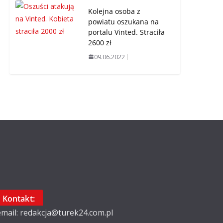
Kolejna osoba z
powiatu oszukana na
portalu Vinted. Straciła
2600 zł
09.06.2022
Kontakt:
email: redakcja@turek24.com.pl