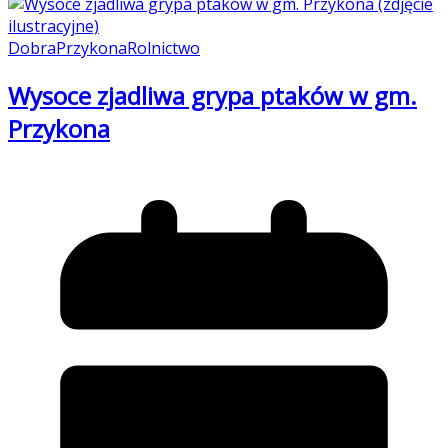
Dobra
Przykona
Rolnictwo
Wysoce zjadliwa grypa ptaków w gm.
Przykona