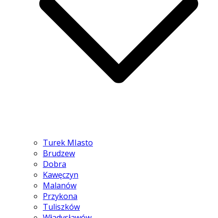
Turek MIasto
Brudzew
Dobra
Kawęczyn
Malanów
Przykona
Tuliszków
Władysławów