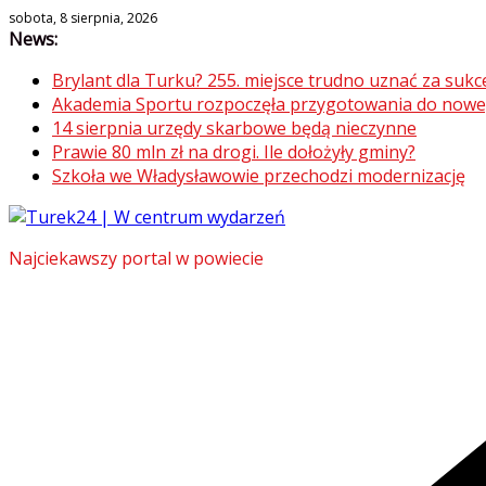
Skip
sobota, 8 sierpnia, 2026
News:
to
content
Brylant dla Turku? 255. miejsce trudno uznać za sukc
Akademia Sportu rozpoczęła przygotowania do now
14 sierpnia urzędy skarbowe będą nieczynne
Prawie 80 mln zł na drogi. Ile dołożyły gminy?
Szkoła we Władysławowie przechodzi modernizację
Najciekawszy portal w powiecie