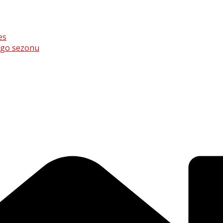
es
ego sezonu