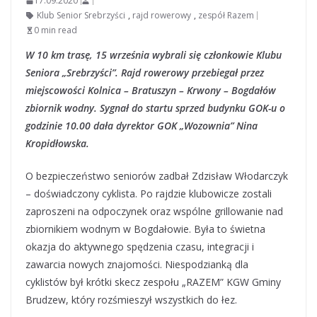
17.09.2020
Klub Senior Srebrzyści
,
rajd rowerowy
,
zespół Razem
0 min read
W 10 km trasę, 15 września wybrali się członkowie Klubu
Seniora „Srebrzyści”. Rajd rowerowy przebiegał przez
miejscowości Kolnica – Bratuszyn – Krwony – Bogdałów
zbiornik wodny. Sygnał do startu sprzed budynku GOK-u o
godzinie 10.00 dała dyrektor GOK „Wozownia” Nina
Kropidłowska.
O bezpieczeństwo seniorów zadbał Zdzisław Włodarczyk
– doświadczony cyklista. Po rajdzie klubowicze zostali
zaproszeni na odpoczynek oraz wspólne grillowanie nad
zbiornikiem wodnym w Bogdałowie. Była to świetna
okazja do aktywnego spędzenia czasu, integracji i
zawarcia nowych znajomości. Niespodzianką dla
cyklistów był krótki skecz zespołu „RAZEM” KGW Gminy
Brudzew, który rozśmieszył wszystkich do łez.