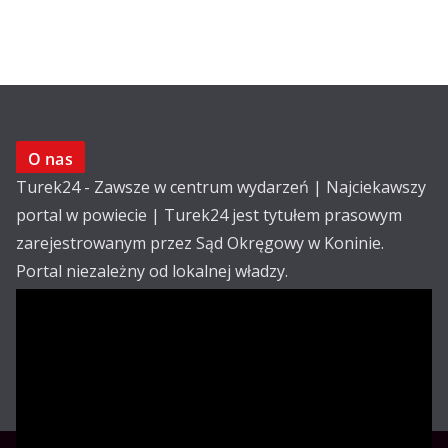
O nas
Turek24 - Zawsze w centrum wydarzeń | Najciekawszy
portal w powiecie | Turek24 jest tytułem prasowym
zarejestrowanym przez Sąd Okręgowy w Koninie.
Portal niezależny od lokalnej władzy.
Kontakt:
email: redakcja@turek24.com.pl
tel. kom. 502 390 836
Reklama
Redakcja
Regulamin