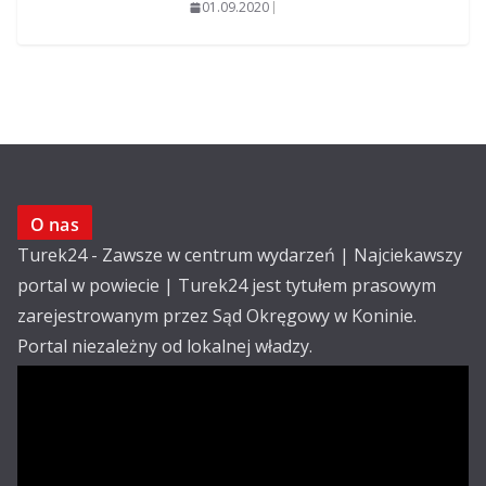
01.09.2020
O nas
Turek24 - Zawsze w centrum wydarzeń | Najciekawszy
portal w powiecie | Turek24 jest tytułem prasowym
zarejestrowanym przez Sąd Okręgowy w Koninie.
Portal niezależny od lokalnej władzy.
Kontakt:
email: redakcja@turek24.com.pl
tel. kom. 502 390 836