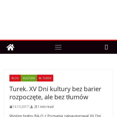
BLOG
KULTURA
M. TUREK
Turek. XV Dni kultury bez barier
rozpoczęte, ale bez tłumów
14.10.2017
1 min read
Występ teatru BA-Q z Poznania zainaugurował XV Dni