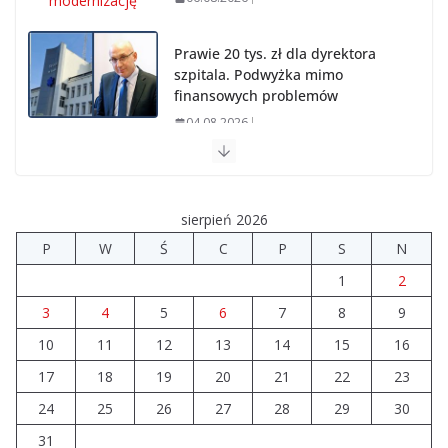
Prawie 20 tys. zł dla dyrektora
szpitala. Podwyżka mimo
finansowych problemów
04.08.2026
Upały groźne dla zwierząt. Weterynaria apeluje
04.08.2026
sierpień 2026
P
W
Ś
C
P
S
N
Wiata Wielkopolska. Dotacje nawet do 300 tys. zł
1
2
04.08.2026
3
4
5
6
7
8
9
10
11
12
14 sierpnia urzędy skarbowe
13
14
15
16
będą nieczynne
17
18
19
20
21
22
23
06.08.2026
24
25
26
27
28
29
30
31