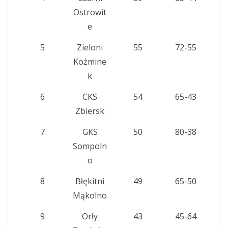
Ostrowit
e
5
Zieloni
55
72-55
Koźmine
k
6
CKS
54
65-43
Zbiersk
7
GKS
50
80-38
Sompoln
o
8
Błękitni
49
65-50
Mąkolno
9
Orły
43
45-64