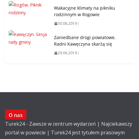
Wakacyjne klimaty na pikniku
rodzinnym w Rogowie
30.06.2019
Zaniedbane drogi powiatowe.
Radni Kawęczyna skarżą się
29.06.2019
O nas
Turek24 - Zawsze w centrum wydarzeń | Najciekawszy
portal w powiecie | Turek24 jest tytułem prasowym