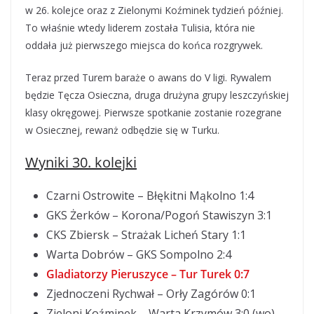
w 26. kolejce oraz z Zielonymi Koźminek tydzień później.
To właśnie wtedy liderem została Tulisia, która nie
oddała już pierwszego miejsca do końca rozgrywek.
Teraz przed Turem baraże o awans do V ligi. Rywalem
będzie Tęcza Osieczna, druga drużyna grupy leszczyńskiej
klasy okręgowej. Pierwsze spotkanie zostanie rozegrane
w Osiecznej, rewanż odbędzie się w Turku.
Wyniki 30. kolejki
Czarni Ostrowite – Błękitni Mąkolno 1:4
GKS Żerków – Korona/Pogoń Stawiszyn 3:1
CKS Zbiersk – Strażak Licheń Stary 1:1
Warta Dobrów – GKS Sompolno 2:4
Gladiatorzy Pieruszyce – Tur Turek 0:7
Zjednoczeni Rychwał – Orły Zagórów 0:1
Zieloni Koźminek – Warta Krzymów 3:0 (wo)