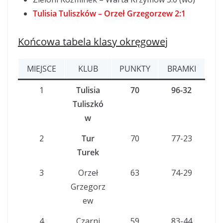
Tulisia Tuliszków – Orzeł Grzegorzew 2:1
Końcowa tabela klasy okręgowej
MIEJSCE
KLUB
PUNKTY
BRAMKI
1
Tulisia
70
96-32
Tuliszkó
w
2
Tur
70
77-23
Turek
3
Orzeł
63
74-29
Grzegorz
ew
4
Czarni
59
83-44