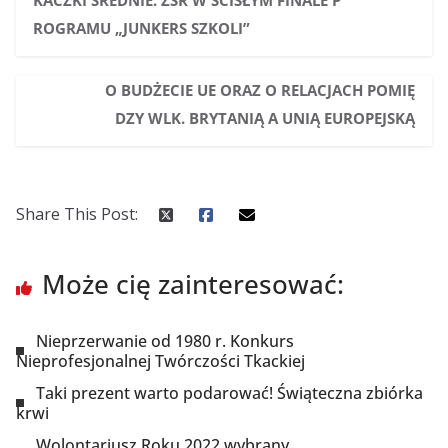
KACZKI ŚREDNIE. ZSR W ŚCISŁYM FINALE P
ROGRAMU „JUNKERS SZKOLI”
O BUDŻECIE UE ORAZ O RELACJACH POMIĘ
DZY WLK. BRYTANIĄ A UNIĄ EUROPEJSKĄ
Share This Post:
Może cię zainteresować:
Nieprzerwanie od 1980 r. Konkurs
Nieprofesjonalnej Twórczości Tkackiej
Taki prezent warto podarować! Świąteczna zbiórka
krwi
Wolontariusz Roku 2022 wybrany.