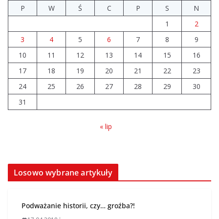
P
W
Ś
C
P
S
N
Prawie 20 tys. zł dla dyrektora
1
2
szpitala. Podwyżka mimo
finansowych problemów
3
4
5
6
7
8
9
04.08.2026
10
11
12
13
14
15
16
17
18
19
20
21
22
23
Upały groźne dla zwierząt.
Weterynaria apeluje
24
25
26
27
28
29
30
04.08.2026
31
« lip
Losowo wybrane artykuły
Podważanie historii, czy… groźba?!