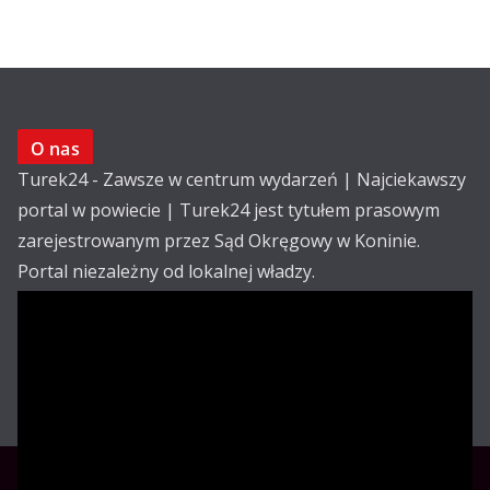
O nas
Turek24 - Zawsze w centrum wydarzeń | Najciekawszy
portal w powiecie | Turek24 jest tytułem prasowym
zarejestrowanym przez Sąd Okręgowy w Koninie.
Portal niezależny od lokalnej władzy.
Kontakt:
email: redakcja@turek24.com.pl
tel. kom. 502 390 836
Reklama
Redakcja
Regulamin
Copyright © Turek24.com.pl Wdrożenie :
Rabnet.pl