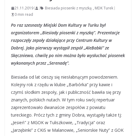
21.11.2019
Biesiada piosenki z myszką
,
MDK Turek
0 min read
Po raz szesnasty Miejski Dom Kultury w Turku był
organizatorem „Biesiady piosenki z myszką”. Prezentacje
rozpoczęły zepoły działające przy Centrum Kultury w
Dobrej. Jako pierwszy wystąpił
zespół „AleBabki” ze
Skęczniewa, chwilę po nim można było wysłuchać piosenek
wykonanych przez „Serenadę”.
Biesiada od lat cieszy się niesłabnącym powodzeniem.
Kolejny rok z rzędu w klubie „Barbórka” przy kawie i
czymś słodkim zespoły, jak i publiczność bawiła się przy
znanych, polskich nutach. W tym roku swój repertuar
zaprezentowało dwanaście zespołów z powiatu
tureckiego. Prócz tych z gminy Dobra, wystąpiły także tj:
„Jesień” z MGOK w Tuliszkowie, „Tradycja” oraz
„Jarzębinki” z CKiS w Malanowie, „Seniorskie Nuty” z GOK