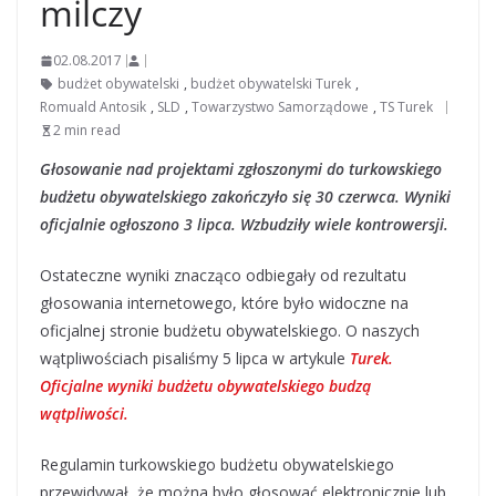
milczy
02.08.2017
budżet obywatelski
,
budżet obywatelski Turek
,
Romuald Antosik
,
SLD
,
Towarzystwo Samorządowe
,
TS Turek
2 min read
Głosowanie nad projektami zgłoszonymi do turkowskiego
budżetu obywatelskiego zakończyło się 30 czerwca. Wyniki
oficjalnie ogłoszono 3 lipca. Wzbudziły wiele kontrowersji.
Ostateczne wyniki znacząco odbiegały od rezultatu
głosowania internetowego, które było widoczne na
oficjalnej stronie budżetu obywatelskiego. O naszych
wątpliwościach pisaliśmy 5 lipca w artykule
Turek.
Oficjalne wyniki budżetu obywatelskiego budzą
wątpliwości.
Regulamin turkowskiego budżetu obywatelskiego
przewidywał, że można było głosować elektronicznie lub