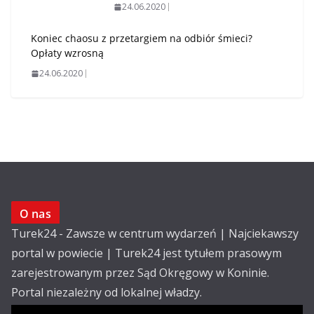
24.06.2020
Koniec chaosu z przetargiem na odbiór śmieci?
Opłaty wzrosną
24.06.2020
O nas
Turek24 - Zawsze w centrum wydarzeń | Najciekawszy
portal w powiecie | Turek24 jest tytułem prasowym
zarejestrowanym przez Sąd Okręgowy w Koninie.
Portal niezależny od lokalnej władzy.