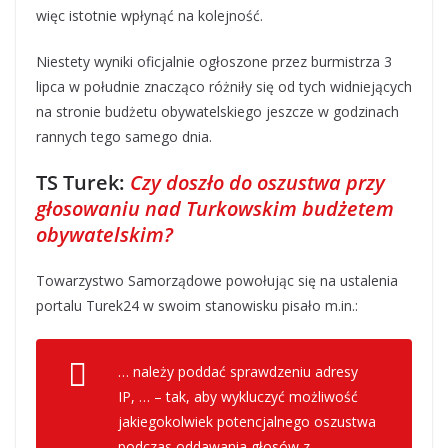
więc istotnie wpłynąć na kolejność.
Niestety wyniki oficjalnie ogłoszone przez burmistrza 3
lipca w południe znacząco różniły się od tych widniejących
na stronie budżetu obywatelskiego jeszcze w godzinach
rannych tego samego dnia.
TS Turek:
Czy doszło do oszustwa przy
głosowaniu nad Turkowskim budżetem
obywatelskim?
Towarzystwo Samorządowe powołując się na ustalenia
portalu Turek24 w swoim stanowisku pisało m.in.:
… należy poddać sprawdzeniu adresy
IP, … – tak, aby wykluczyć możliwość
jakiegokolwiek potencjalnego oszustwa
podczas oddawania głosów z