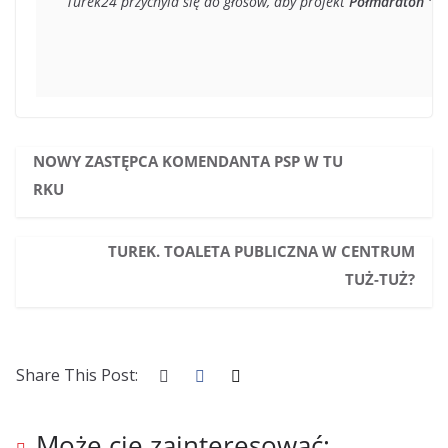
Turek24 przychyla się do głosów, aby projekt 
Półmaraton "W 
NOWY ZASTĘPCA KOMENDANTA PSP W TU
RKU
TUREK. TOALETA PUBLICZNA W CENTRUM
TUŻ-TUŻ?
Share This Post:
Może cię zainteresować: