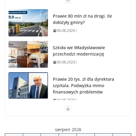
Prawie 80 mln zł na drogi. Ile
dołożyły gminy?
06.08.2026
Szkoła we Władysławowie
przechodzi modernizację
06.08.2026
Prawie 20 tys. zł dla dyrektora
szpitala. Podwyżka mimo
finansowych problemów
04.08.2026
Upały groźne dla zwierząt.
Weterynaria apeluje
sierpień 2026
04.08.2026