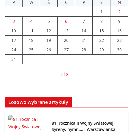
P
W
Ś
C
P
S
N
1
2
Wiata Wielkopolska. Dotacje nawet do 300 tys. zł
04.08.2026
3
4
5
6
7
8
9
10
11
12
13
14
15
16
14 sierpnia urzędy skarbowe
17
18
19
20
21
22
23
będą nieczynne
24
25
26
27
28
29
30
06.08.2026
31
« lip
Losowo wybrane artykuły
81. rocznica II Wojny Światowej.
Syreny, hymn,… i Warszawianka