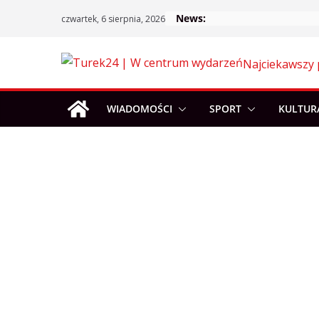
Skip
News:
czwartek, 6 sierpnia, 2026
to
content
Najciekawszy 
WIADOMOŚCI
SPORT
KULTUR