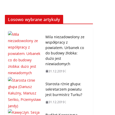
Losowo wybrane artykuły
Mila niezadowolony ze
współpracy z
powiatem. Urbanek co
do budowy żłobka:
dużo jest
niewiadomych
31.12.2019
Starosta rżnie głupa:
sekretarzem powiatu
jest burmistrz Turku?
31.12.2019
Budżet Kawęczyna