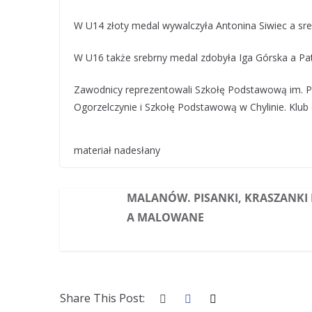
W U14 złoty medal wywalczyła Antonina Siwiec a sreb
W U16 także srebrny medal zdobyła Iga Górska a Patr
Zawodnicy reprezentowali Szkołę Podstawową im. 
Ogorzelczynie i Szkołę Podstawową w Chylinie. Klub
materiał nadesłany
MALANÓW. PISANKI, KRASZANKI I
A MALOWANE
Share This Post: