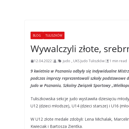
BLOG
TULISZKÓW
Wywalczyli złote, sreb
12.04.2022
judo
,
UKS Judo Tuliszków
1 min read
9 kwietnia w Poznaniu odbyły się Indywidualne Mist
podczas imprezy reprezentowali szkoły podstawowe d
Judo w Poznaniu, Szkolny Związek Sportowy „Wielkop
Tuliszkowska sekcje judo wystawiła dziesięciu młody
U12 (dzieci młodsze), U14 (dzieci starsze) i U16 (mło
W U12 złote medale zdobyli: Lena Michalak, Marcelina
Kwieciak i Bartosza Zientka.