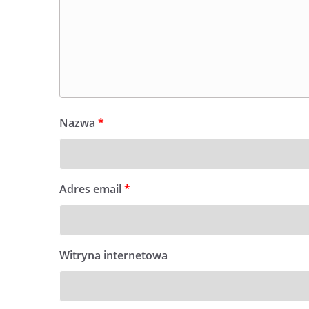
Nazwa
*
Adres email
*
Witryna internetowa