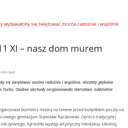
 11 XI – nasz dom murem
 min read
oby się świętować można radośnie i wspólnie. Niestety głębokie
do Turku. Osobne obchody zorganizowało starostwo, oddzielnie
organizował burmistrz miasta na terenie przed budynkiem poczty na
 miejscowego gimnazjum Stanisław Kączkowski. Oprócz tradycyjnej
 odczytanego, był krótki występ artystyczny młodzieży szkolnej.