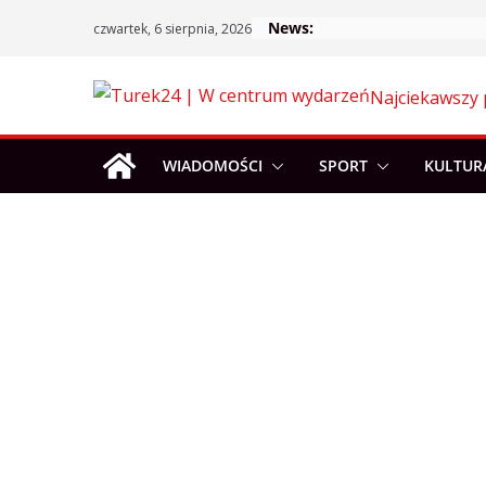
Skip
News:
czwartek, 6 sierpnia, 2026
to
content
Najciekawszy 
WIADOMOŚCI
SPORT
KULTUR