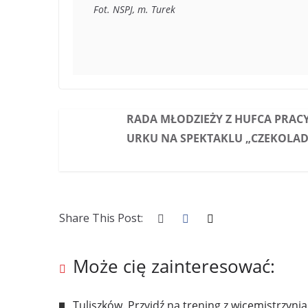
Fot. NSPJ, m. Turek
RADA MŁODZIEŻY Z HUFCA PRACY
URKU NA SPEKTAKLU „CZEKOLAD
Share This Post:
Może cię zainteresować:
Tuliszków. Przyjdź na trening z wicemistrzynią