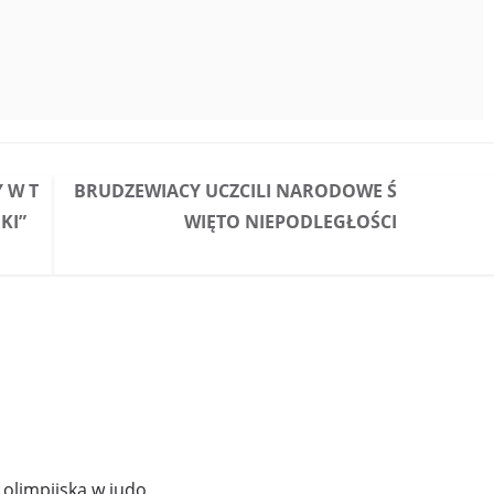
 W T
BRUDZEWIACY UCZCILI NARODOWE Ś
KI”
WIĘTO NIEPODLEGŁOŚCI
 olimpijską w judo