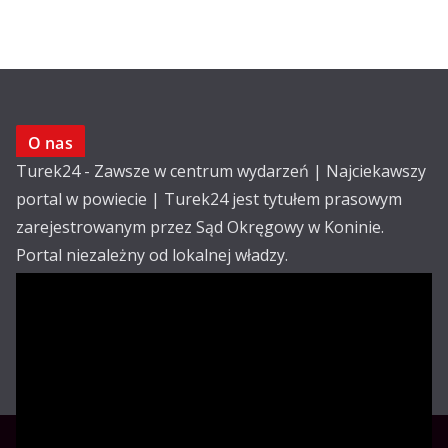
O nas
Turek24 - Zawsze w centrum wydarzeń | Najciekawszy
portal w powiecie | Turek24 jest tytułem prasowym
zarejestrowanym przez Sąd Okręgowy w Koninie.
Portal niezależny od lokalnej władzy.
Kontakt:
email: redakcja@turek24.com.pl
tel. kom. 502 390 836
Reklama
Redakcja
Regulamin
Copyright © Turek24.com.pl Wdrożenie :
Rabnet.pl