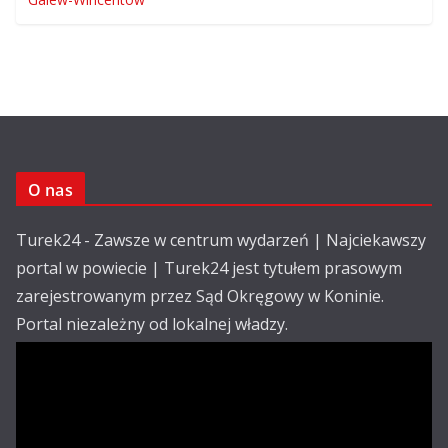
O nas
Turek24 - Zawsze w centrum wydarzeń | Najciekawszy
portal w powiecie | Turek24 jest tytułem prasowym
zarejestrowanym przez Sąd Okręgowy w Koninie.
Portal niezależny od lokalnej władzy.
Kontakt:
email: redakcja@turek24.com.pl
tel. kom. 502 390 836