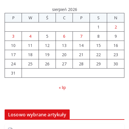
sierpień 2026
Prawie 20 tys. zł dla dyrektora szpitala. Podwyżka
P
W
Ś
C
P
S
N
mimo finansowych problemów
1
2
04.08.2026
3
4
5
6
7
8
9
10
11
12
Brylant dla Turku? 255. miejsce
13
14
15
16
trudno uznać za sukces
17
18
19
20
21
22
23
07.08.2026
24
25
26
27
28
29
30
31
« lip
Losowo wybrane artykuły