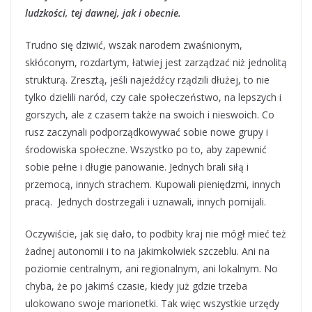
ludzkości, tej dawnej, jak i obecnie.
Trudno się dziwić, wszak narodem zwaśnionym,
skłóconym, rozdartym, łatwiej jest zarządzać niż jednolitą
strukturą. Zresztą, jeśli najeźdźcy rządzili dłużej, to nie
tylko dzielili naród, czy całe społeczeństwo, na lepszych i
gorszych, ale z czasem także na swoich i nieswoich. Co
rusz zaczynali podporządkowywać sobie nowe grupy i
środowiska społeczne. Wszystko po to, aby zapewnić
sobie pełne i długie panowanie. Jednych brali siłą i
przemocą, innych strachem. Kupowali pieniędzmi, innych
pracą. Jednych dostrzegali i uznawali, innych pomijali.
Oczywiście, jak się dało, to podbity kraj nie mógł mieć też
żadnej autonomii i to na jakimkolwiek szczeblu. Ani na
poziomie centralnym, ani regionalnym, ani lokalnym. No
chyba, że po jakimś czasie, kiedy już gdzie trzeba
ulokowano swoje marionetki. Tak więc wszystkie urzędy