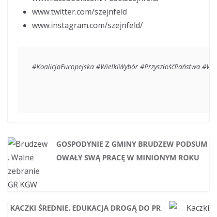
www.twitter.com/szejnfeld
www.instagram.com/szejnfeld/
#KoalicjaEuropejska #WielkiWybór #PrzyszłośćPaństwa #W
GOSPODYNIE Z GMINY BRUDZEW PODSUM
OWAŁY SWĄ PRACĘ W MINIONYM ROKU
KACZKI ŚREDNIE. EDUKACJA DROGĄ DO PR