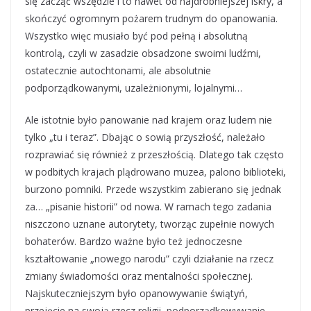
się zacząć wszędzie i to nawet od najdrobniejszej iskry, a
skończyć ogromnym pożarem trudnym do opanowania.
Wszystko więc musiało być pod pełną i absolutną
kontrolą, czyli w zasadzie obsadzone swoimi ludźmi,
ostatecznie autochtonami, ale absolutnie
podporządkowanymi, uzależnionymi, lojalnymi…
Ale istotnie było panowanie nad krajem oraz ludem nie
tylko „tu i teraz”. Dbając o sowią przyszłość, należało
rozprawiać się również z przeszłością. Dlatego tak często
w podbitych krajach plądrowano muzea, palono biblioteki,
burzono pomniki. Przede wszystkim zabierano się jednak
za… „pisanie historii” od nowa. W ramach tego zadania
niszczono uznane autorytety, tworząc zupełnie nowych
bohaterów. Bardzo ważne było też jednoczesne
kształtowanie „nowego narodu” czyli działanie na rzecz
zmiany świadomości oraz mentalności społecznej.
Najskuteczniejszym było opanowywanie świątyń,
przejęcie na swoją rzecz religii, podporządkowywanie