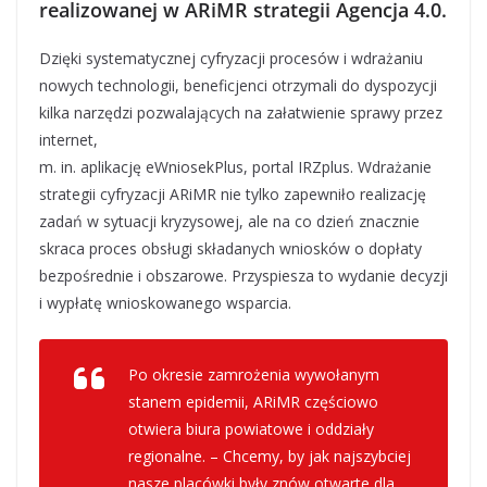
realizowanej w ARiMR strategii Agencja 4.0.
Dzięki systematycznej cyfryzacji procesów i wdrażaniu
nowych technologii, beneficjenci otrzymali do dyspozycji
kilka narzędzi pozwalających na załatwienie sprawy przez
internet,
m. in. aplikację eWniosekPlus, portal IRZplus. Wdrażanie
strategii cyfryzacji ARiMR nie tylko zapewniło realizację
zadań w sytuacji kryzysowej, ale na co dzień znacznie
skraca proces obsługi składanych wniosków o dopłaty
bezpośrednie i obszarowe. Przyspiesza to wydanie decyzji
i wypłatę wnioskowanego wsparcia.
Po okresie zamrożenia wywołanym
stanem epidemii, ARiMR częściowo
otwiera biura powiatowe i oddziały
regionalne. – Chcemy, by jak najszybciej
nasze placówki były znów otwarte dla