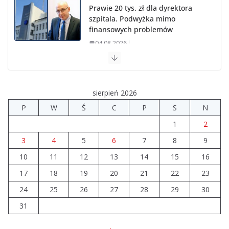
Prawie 20 tys. zł dla dyrektora
szpitala. Podwyżka mimo
finansowych problemów
04.08.2026
Upały groźne dla zwierząt. Weterynaria apeluje
04.08.2026
sierpień 2026
P
W
Ś
C
P
S
N
Wiata Wielkopolska. Dotacje nawet do 300 tys. zł
1
2
04.08.2026
3
4
5
6
7
8
9
10
11
12
14 sierpnia urzędy skarbowe
13
14
15
16
będą nieczynne
17
18
19
20
21
22
23
06.08.2026
24
25
26
27
28
29
30
31