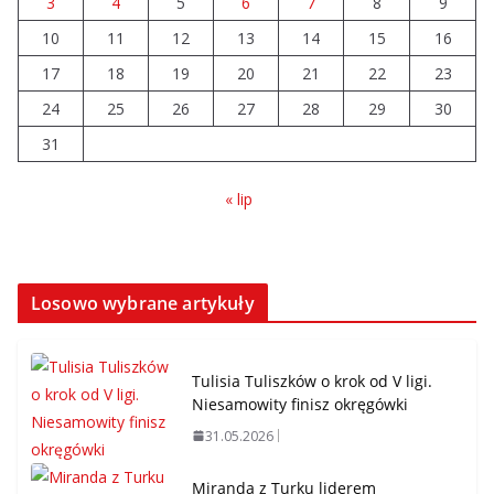
3
4
5
6
7
8
9
10
11
12
Brylant dla Turku? 255. miejsce
13
14
15
16
trudno uznać za sukces
17
18
19
20
21
22
23
07.08.2026
24
25
26
27
28
29
30
31
« lip
Losowo wybrane artykuły
Tulisia Tuliszków o krok od V ligi.
Niesamowity finisz okręgówki
31.05.2026
Miranda z Turku liderem