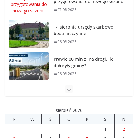
przygotowania do nowego sezonu
07.08.2026
14 sierpnia urzędy skarbowe
będą nieczynne
06.08.2026
Prawie 80 mln zł na drogi. Ile
dołożyły gminy?
06.08.2026
Szkoła we Władysławowie przechodzi modernizację
06.08.2026
sierpień 2026
Prawie 20 tys. zł dla dyrektora szpitala. Podwyżka
P
W
Ś
C
P
S
N
mimo finansowych problemów
1
2
04.08.2026