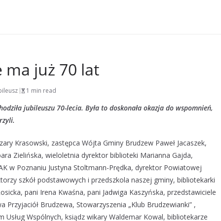
 ma już 70 lat
bileusz
1 min read
odziła jubileuszu 70-lecia. Była to doskonała okazja do wspomnień,
rzyli.
ezary Krasowski, zastępca Wójta Gminy Brudzew Paweł Jacaszek,
a Zielińska, wieloletnia dyrektor biblioteki Marianna Gajda,
AK w Poznaniu Justyna Stoltmann-Prędka, dyrektor Powiatowej
ktorzy szkół podstawowych i przedszkola naszej gminy, bibliotekarki
a Rosicka, pani Irena Kwaśna, pani Jadwiga Kaszyńska, przedstawiciele
Przyjaciół Brudzewa, Stowarzyszenia „Klub Brudzewianki” ,
sług Wspólnych, ksiądz wikary Waldemar Kowal, bibliotekarze