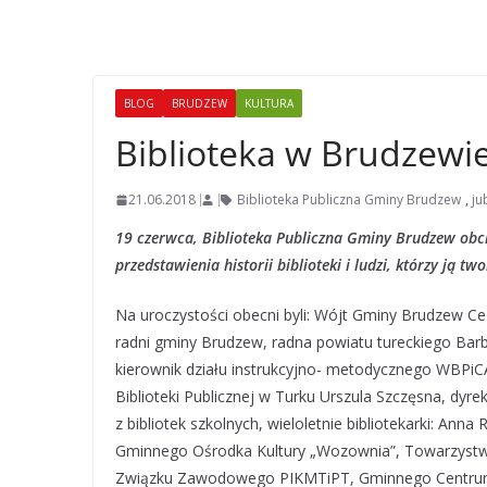
BLOG
BRUDZEW
KULTURA
Biblioteka w Brudzewie
21.06.2018
Biblioteka Publiczna Gminy Brudzew
,
ju
19 czerwca, Biblioteka Publiczna Gminy Brudzew obch
przedstawienia historii biblioteki i ludzi, którzy ją two
Na uroczystości obecni byli: Wójt Gminy Brudzew C
radni gminy Brudzew, radna powiatu tureckiego Barbar
kierownik działu instrukcyjno- metodycznego WBPiC
Biblioteki Publicznej w Turku Urszula Szczęsna, dyre
z bibliotek szkolnych, wieloletnie bibliotekarki: Ann
Gminnego Ośrodka Kultury „Wozownia”, Towarzystwa 
Związku Zawodowego PIKMTiPT, Gminnego Centrum U