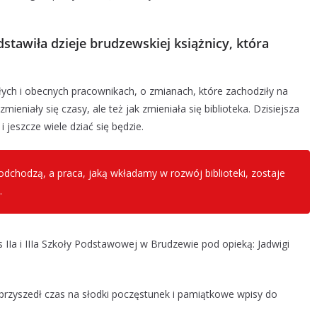
stawiła dzieje brudzewskiej książnicy, która
ych i obecnych pracownikach, o zmianach, które zachodziły na
 zmieniały się czasy, ale też jak zmieniała się biblioteka. Dzisiejsza
 i jeszcze wiele dziać się będzie.
 odchodzą, a praca, jaką wkładamy w rozwój biblioteki, zostaje
.
 IIa i IIIa Szkoły Podstawowej w Brudzewie pod opieką: Jadwigi
 przyszedł czas na słodki poczęstunek i pamiątkowe wpisy do