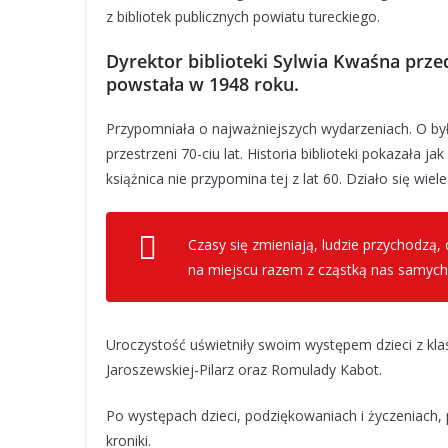
z bibliotek publicznych powiatu tureckiego.
Dyrektor biblioteki Sylwia Kwaśna przed
powstała w 1948 roku.
Przypomniała o najważniejszych wydarzeniach. O był
przestrzeni 70-ciu lat. Historia biblioteki pokazała jak
książnica nie przypomina tej z lat 60. Działo się wiele
Czasy się zmieniają, ludzie przychodzą,
na miejscu razem z cząstką nas samych
Uroczystość uświetniły swoim występem dzieci z klas
Jaroszewskiej-Pilarz oraz Romulady Kabot.
Po występach dzieci, podziękowaniach i życzeniach,
kroniki.