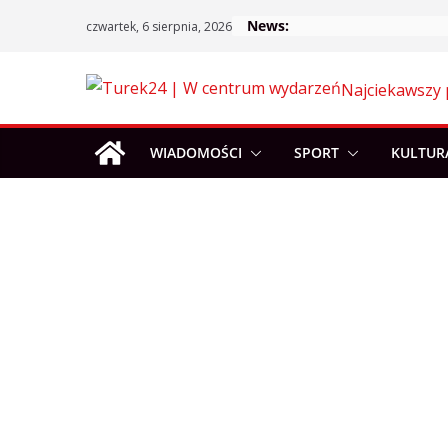
Skip
News:
czwartek, 6 sierpnia, 2026
to
content
Najciekawszy 
WIADOMOŚCI
SPORT
KULTUR