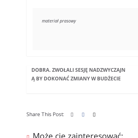
materiał prasowy
DOBRA. ZWOŁALI SESJĘ NADZWYCZAJN
Ą BY DOKONAĆ ZMIANY W BUDŻECIE
Share This Post:
Może cię zainteresować: