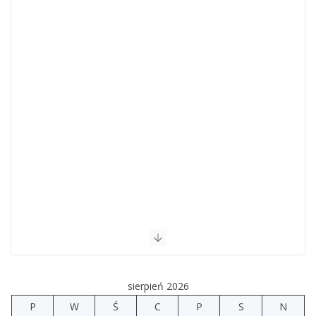
sierpień 2026
P
W
Ś
C
P
S
N