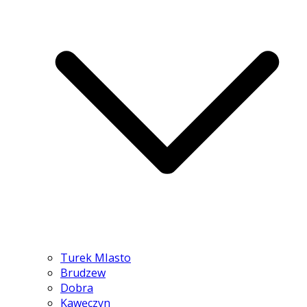
Turek MIasto
Brudzew
Dobra
Kawęczyn