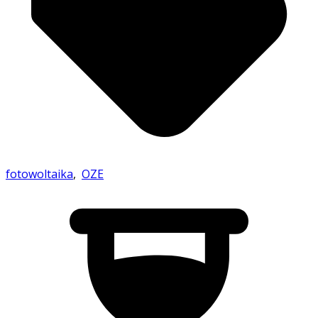
fotowoltaika
,
OZE