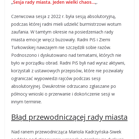
„
Sesja rady miasta. Jeden wielki chaos…
„.
Czerwcowa sesja z 2022 r. była sesją absolutoryjną,
podczas której radni mieli udzielić burmistrzowi wotum
zaufania. W tamtym okresie na posiedzeniach rady
miasta emocje wręcz buzowały. Radni PiS i Ziemi
Turkowskiej nawzajem nie szczędzili sobie razów.
Podnoszono i dyskutowano nad tematami, których nie
było w porządku obrad. Radni PiS byli nad wyraz aktywni,
korzystali z ustawowych przepisów, które nie pozwalały
ograniczać wypowiedzi rajców podczas sesji
absolutoryjnej. Dwukrotnie odrzucano zgłaszane po
północy wnioski o przerwanie i dokończenie sesji w
innym terminie.
Błąd przewodniczącej rady miasta
Nad ranem przewodnicząca Mariola Kadrzyńska-Siwek