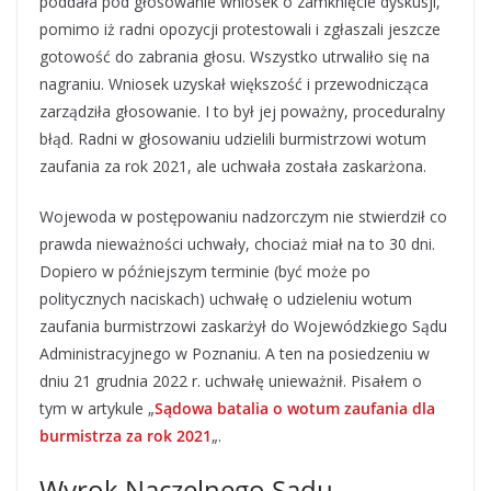
poddała pod głosowanie wniosek o zamknięcie dyskusji,
pomimo iż radni opozycji protestowali i zgłaszali jeszcze
gotowość do zabrania głosu. Wszystko utrwaliło się na
nagraniu. Wniosek uzyskał większość i przewodnicząca
zarządziła głosowanie. I to był jej poważny, proceduralny
błąd. Radni w głosowaniu udzielili burmistrzowi wotum
zaufania za rok 2021, ale uchwała została zaskarżona.
Wojewoda w postępowaniu nadzorczym nie stwierdził co
prawda nieważności uchwały, chociaż miał na to 30 dni.
Dopiero w późniejszym terminie (być może po
politycznych naciskach) uchwałę o udzieleniu wotum
zaufania burmistrzowi zaskarżył do Wojewódzkiego Sądu
Administracyjnego w Poznaniu. A ten na posiedzeniu w
dniu 21 grudnia 2022 r. uchwałę unieważnił. Pisałem o
tym w artykule „
Sądowa batalia o wotum zaufania dla
burmistrza za rok 2021
„.
Wyrok Naczelnego Sądu