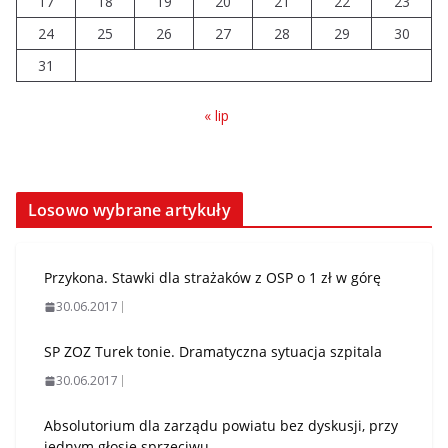
17
18
19
20
21
22
23
24
25
26
27
28
29
30
31
« lip
Losowo wybrane artykuły
Przykona. Stawki dla strażaków z OSP o 1 zł w górę
30.06.2017
SP ZOZ Turek tonie. Dramatyczna sytuacja szpitala
30.06.2017
Absolutorium dla zarządu powiatu bez dyskusji, przy
jednym głosie sprzeciwu